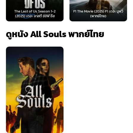
e Last of Us Season 1-2
F1 The Movie (2025) F1 เดอะ มูฟวี่
Furiosa: 
025) เดอะ ลาสต์ ออฟ อัส
(พากย์ไทย)
ฟูร
ดูหนัง All Souls พากย์ไทย