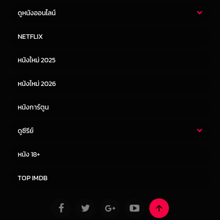
ดูหนังออนไลน์
หนังไทย
หนังฝรั่ง
NETFLIX
หนังเอเชีย
หนังเกาหลี
หนังใหม่ 2025
หนังจีน
หนังญี่ปุ่น
หนังใหม่ 2026
หนังการ์ตูน
ดูซีรีย์
ซีรี่ย์ไทย
ซีรีย์จีน
หนัง 18+
ซีรีย์ฝรั่ง
ซีรีย์เกาหลี
TOP IMDB