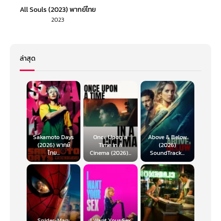
All Souls (2023) พากย์ไทย
2023
ล่าสุด
Sakamoto Days
Once Upon a
Above & Below
(2026) พากย์
Time in a
(2026)
ไทย...
Cinema (2026)...
SoundTrack...
Spider-Man:
I Want Your Sex