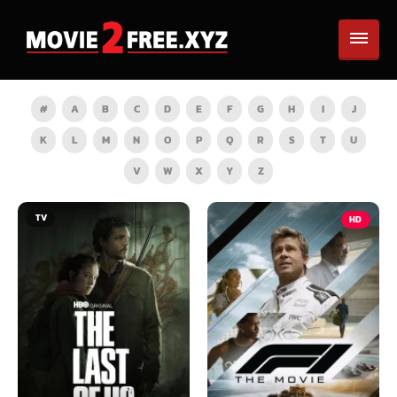
#
A
B
C
D
E
F
G
H
I
J
K
L
M
N
O
P
Q
R
S
T
U
V
W
X
Y
Z
HD