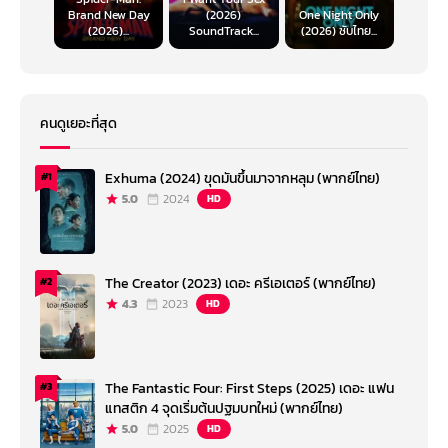
Brand New Day
(2026)
One Night Only
(2026)...
SoundTrack...
(2026) ซับไทย...
คนดูเยอะที่สุด
Exhuma (2024) ขุดมันขึ้นมาจากหลุม (พากย์ไทย)
#1
5.0
2024
HD
The Creator (2023) เดอะ ครีเอเตอร์ (พากย์ไทย)
#2
4.3
2023
HD
The Fantastic Four: First Steps (2025) เดอะ แฟน
#3
แทสติก 4 จุดเริ่มต้นปฐมบทใหม่ (พากย์ไทย)
5.0
2025
HD