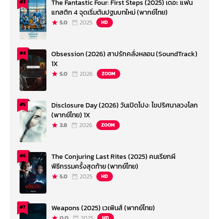
The Fantastic Four: First Steps (2025) เดอะ แฟน
#3
แทสติก 4 จุดเริ่มต้นปฐมบทใหม่ (พากย์ไทย)
5.0
2025
HD
Obsession (2026) สาปรักคลั่งหลอน (SoundTrack)
#4
1X
5.0
2026
ZOOM
Disclosure Day (2026) วันเปิดโปง: ไขปริศนาลวงโลก
#5
(พากย์ไทย) 1X
3.8
2026
ZOOM
The Conjuring Last Rites (2025) คนเรียกผี
#6
พิธีกรรมครั้งสุดท้าย (พากย์ไทย)
5.0
2025
HD
Weapons (2025) เวเพินส์ (พากย์ไทย)
#7
0.0
2025
HD