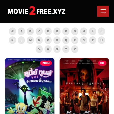
#
A
B
C
D
E
F
G
H
I
J
K
L
M
N
O
P
Q
R
S
T
U
V
W
X
Y
Z
TV
ZOOM
HD