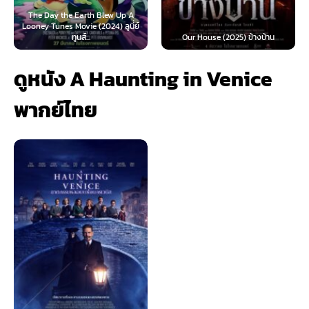
rth Blew Up A
e (2024) ลูนี่ย์
Teach You a Lesson (
...
Our House (2025) ข้างบ้าน
นี้ต้องโดนสั่งส
ดูหนัง A Haunting in Venice
พากย์ไทย