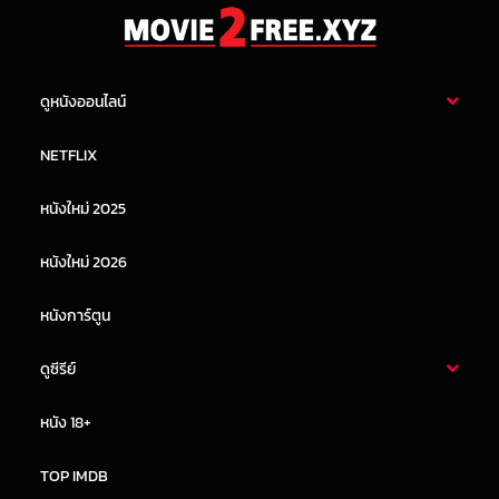
ดูหนังออนไลน์
หนังไทย
หนังฝรั่ง
NETFLIX
หนังเอเชีย
หนังเกาหลี
หนังใหม่ 2025
หนังจีน
หนังญี่ปุ่น
หนังใหม่ 2026
หนังการ์ตูน
ดูซีรีย์
ซีรี่ย์ไทย
ซีรีย์จีน
หนัง 18+
ซีรีย์ฝรั่ง
ซีรีย์เกาหลี
TOP IMDB