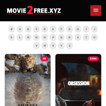
#
A
B
C
D
E
F
G
H
I
J
K
L
M
N
O
P
Q
R
S
T
U
V
W
X
Y
Z
HD
ZOOM