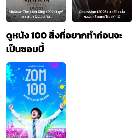
: The Lion King (2024) มูฟ
Obsession (2026) สาปรักคลั่ง
Survive 
าซา เดอะ ไลอ้อน คิง...
หลอน (SoundTrack) 1X
ดูหนัง 100 สิ่งที่อยากทำก่อนจะ
เป็นซอมบี้