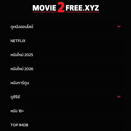
ดูหนังออนไลน์
หนังไทย
หนังฝรั่ง
NETFLIX
หนังเอเชีย
หนังเกาหลี
หนังใหม่ 2025
หนังจีน
หนังญี่ปุ่น
หนังใหม่ 2026
หนังการ์ตูน
ดูซีรีย์
ซีรี่ย์ไทย
ซีรีย์จีน
หนัง 18+
ซีรีย์ฝรั่ง
ซีรีย์เกาหลี
TOP IMDB