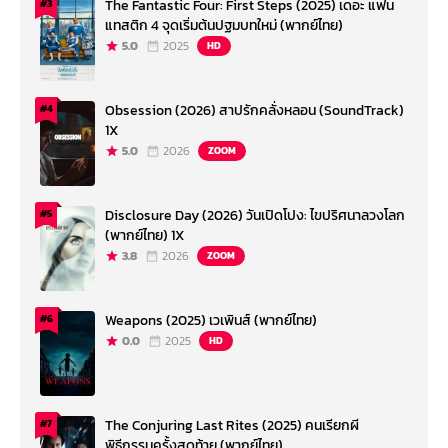
The Fantastic Four: First Steps (2025) เดอะ แฟน
#3
แทสติก 4 จุดเริ่มต้นปฐมบทใหม่ (พากย์ไทย)
5.0
2025
HD
Obsession (2026) สาปรักคลั่งหลอน (SoundTrack)
#4
1X
5.0
2026
ZOOM
Disclosure Day (2026) วันเปิดโปง: ไขปริศนาลวงโลก
#5
(พากย์ไทย) 1X
3.8
2026
ZOOM
Weapons (2025) เวเพินส์ (พากย์ไทย)
#6
0.0
2025
HD
The Conjuring Last Rites (2025) คนเรียกผี
#7
พิธีกรรมครั้งสุดท้าย (พากย์ไทย)