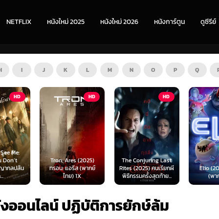
NETFLIX
หนังใหม่ 2025
หนังใหม่ 2026
หนังการ์ตูน
ดูซีรีย์
H
I
J
K
L
M
N
O
P
Q
HD
HD
HD
s (2025)
The Conjuring Last
Spider-
ีส (พากย์
Rites (2025) คนเรียกผี
Elio (2025) เอลิโอ
New Day
 1X
พิธีกรรมครั้งสุดท้าย...
(พากย์ไทย)
เดอร์-แม
ังออนไลน์ ปฏิบัติการยักษ์ล้ม