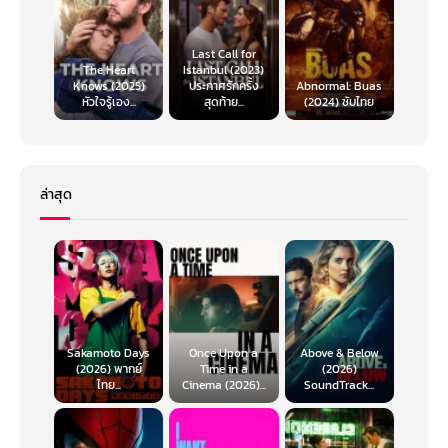
Last Call for
The Heart
Istanbul (2023)
Knows (2025)
ประกาศรักครั้ง
Abnormal: Buas
หัวใจรู้เอง...
สุดท้าย...
(2024) ซับไทย
ล่าสุด
Sakamoto Days
Once Upon a
Above & Below
(2026) พากย์
Time in a
(2026)
ไทย...
Cinema (2026)...
SoundTrack...