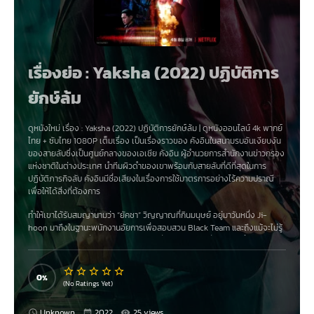
เรื่องย่อ : Yaksha (2022) ปฏิบัติการ
ยักษ์ล้ม
ดูหนังใหม่ เรื่อง
:
Yaksha (2022) ปฏิบัติการยักษ์ล้ม
|
ดูหนังออนไลน์ 4k
พากย์
ไทย
+
ซับไทย
1080P เต็มเรื่อง เป็นเรื่องราวของ
คังอินในสนามรบอันเงียบงัน
ของสายลับซึ่งเป็นศูนย์กลางของเอเชีย คังอิน ผู้อำนวยการสำนักงานข่าวกรอง
แห่งชาติในต่างประเทศ นำทีมผิวดำของเขาพร้อมกับสายลับที่ดีที่สุดในการ
ปฏิบัติภารกิจลับ คังอินมีชื่อเสียงในเรื่องการใช้มาตรการอย่างไร้ความปราณี
เพื่อให้ได้สิ่งที่ต้องการ
ทำให้เขาได้รับสมญานามว่า “ยัคชา” วิญญาณที่กินมนุษย์ อยู่มาวันหนึ่ง Ji-
hoon มาถึงในฐานะพนักงานอัยการเพื่อสอบสวน Black Team และถึงแม้จะไม่รู้
เขาก็พบว่าภารกิจที่แท้จริงของพวกเขาเกี่ยวข้องกับคดีที่อาจเขย่าทั้งทวีป ในไม่
ช้า คังอินก็ต้องใช้แหล่งข้อมูลทั้งหมดของเขา แม้แต่จีฮุน เพื่อหาทางลงลึกในคดี
นี้
0
(No Ratings Yet)
Unknown
2022
25 views