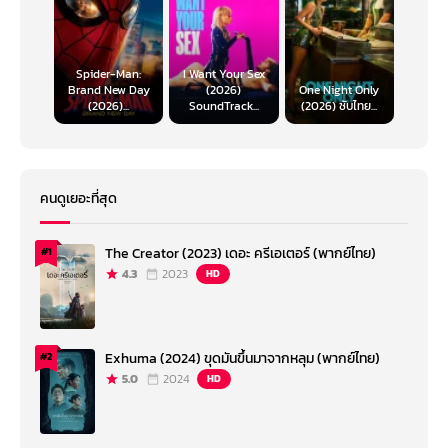
Spider-Man:
I Want Your Sex
Brand New Day
(2026)
One Night Only
(2026)...
SoundTrack...
(2026) ซับไทย...
คนดูเยอะที่สุด
The Creator (2023) เดอะ ครีเอเตอร์ (พากย์ไทย)
#1
4.3
2023
HD
Exhuma (2024) ขุดมันขึ้นมาจากหลุม (พากย์ไทย)
#2
5.0
2024
HD