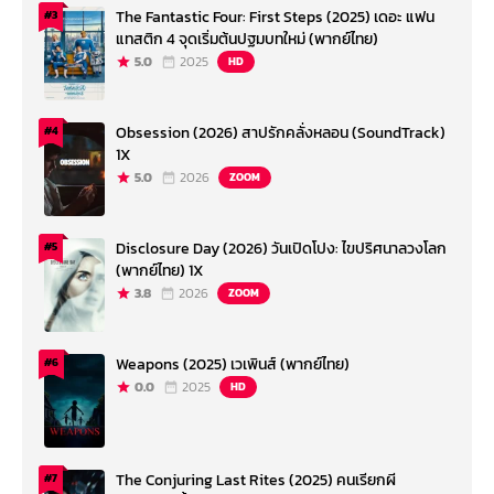
The Fantastic Four: First Steps (2025) เดอะ แฟน
#3
แทสติก 4 จุดเริ่มต้นปฐมบทใหม่ (พากย์ไทย)
5.0
2025
HD
Obsession (2026) สาปรักคลั่งหลอน (SoundTrack)
#4
1X
5.0
2026
ZOOM
Disclosure Day (2026) วันเปิดโปง: ไขปริศนาลวงโลก
#5
(พากย์ไทย) 1X
3.8
2026
ZOOM
Weapons (2025) เวเพินส์ (พากย์ไทย)
#6
0.0
2025
HD
The Conjuring Last Rites (2025) คนเรียกผี
#7