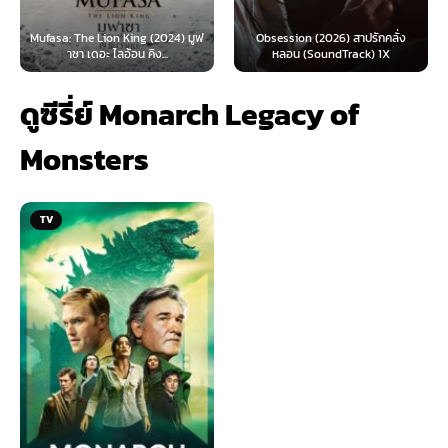
 Lion King (2024) มูฟ
Obsession (2026) สาปรักคลั่ง
Survive (2024)
อะ ไลอ้อน คิง...
หลอน (SoundTrack) 1X
ไ
ดูซีรี่ย์ Monarch Legacy of
Monsters
TV