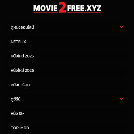
ดูหนังออนไลน์
หนังไทย
หนังฝรั่ง
NETFLIX
หนังเอเชีย
หนังเกาหลี
หนังใหม่ 2025
หนังจีน
หนังญี่ปุ่น
หนังใหม่ 2026
หนังการ์ตูน
ดูซีรีย์
ซีรี่ย์ไทย
ซีรีย์จีน
หนัง 18+
ซีรีย์ฝรั่ง
ซีรีย์เกาหลี
TOP IMDB