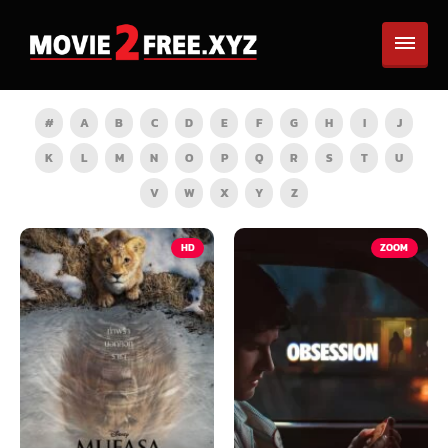
#
A
B
C
D
E
F
G
H
I
J
K
L
M
N
O
P
Q
R
S
T
U
V
W
X
Y
Z
HD
ZOOM