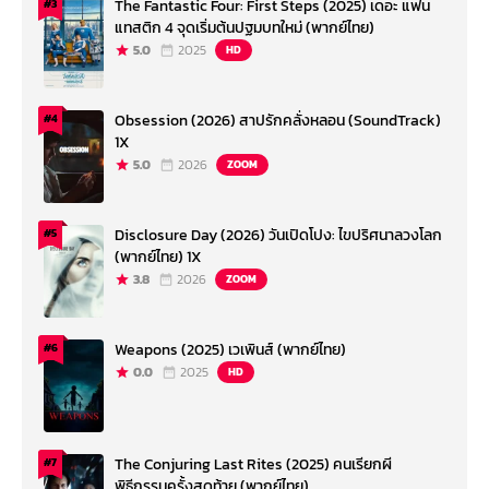
The Fantastic Four: First Steps (2025) เดอะ แฟน
#3
แทสติก 4 จุดเริ่มต้นปฐมบทใหม่ (พากย์ไทย)
5.0
2025
HD
Obsession (2026) สาปรักคลั่งหลอน (SoundTrack)
#4
1X
5.0
2026
ZOOM
Disclosure Day (2026) วันเปิดโปง: ไขปริศนาลวงโลก
#5
(พากย์ไทย) 1X
3.8
2026
ZOOM
Weapons (2025) เวเพินส์ (พากย์ไทย)
#6
0.0
2025
HD
The Conjuring Last Rites (2025) คนเรียกผี
#7
พิธีกรรมครั้งสุดท้าย (พากย์ไทย)