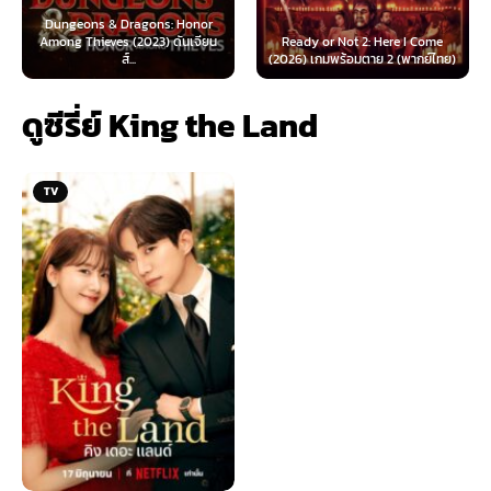
 & Dragons: Honor
ves (2023) ดันเจียน
Ready or Not 2: Here I Come
Now You See Me
ส์...
(2026) เกมพร้อมตาย 2 (พากย์ไทย)
(2025) อาชญ
ดูซีรี่ย์ King the Land
TV