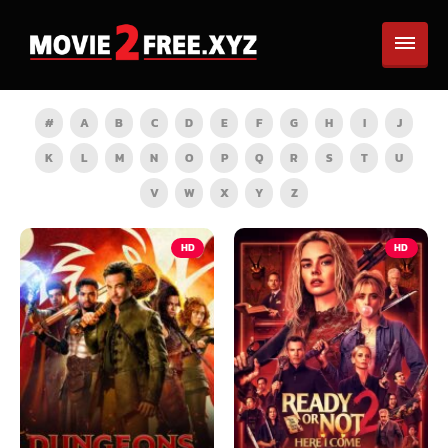
#
A
B
C
D
E
F
G
H
I
J
K
L
M
N
O
P
Q
R
S
T
U
V
W
X
Y
Z
HD
HD