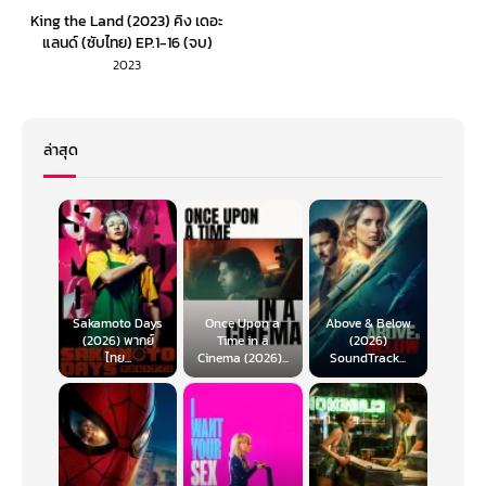
King the Land (2023) คิง เดอะ
แลนด์ (ซับไทย) EP.1-16 (จบ)
2023
ล่าสุด
Sakamoto Days
Once Upon a
Above & Below
(2026) พากย์
Time in a
(2026)
ไทย...
Cinema (2026)...
SoundTrack...