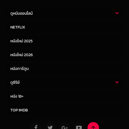
ดูหนังออนไลน์
หนังไทย
หนังฝรั่ง
NETFLIX
หนังเอเชีย
หนังเกาหลี
หนังใหม่ 2025
หนังจีน
หนังญี่ปุ่น
หนังใหม่ 2026
หนังการ์ตูน
ดูซีรีย์
ซีรี่ย์ไทย
ซีรีย์จีน
หนัง 18+
ซีรีย์ฝรั่ง
ซีรีย์เกาหลี
TOP IMDB