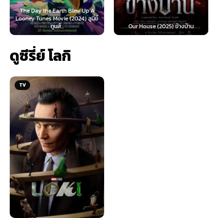
rth Blew Up A
e (2024) ลูนี่ย์
Teach You a Lesson (
...
Our House (2025) ข้างบ้าน
นี้ต้องโดนสั่งส
ดูซีรี่ย์ โลกิ
TV