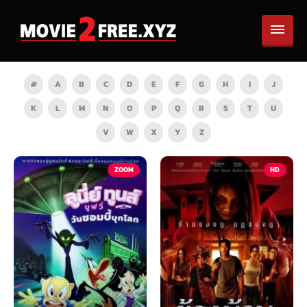
#
A
B
C
D
E
F
G
H
I
J
K
L
M
N
O
P
Q
R
S
T
U
V
W
X
Y
Z
TV
ZOOM
HD