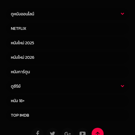
ดูหนังออนไลน์
หนังไทย
หนังฝรั่ง
NETFLIX
หนังเอเชีย
หนังเกาหลี
หนังใหม่ 2025
หนังจีน
หนังญี่ปุ่น
หนังใหม่ 2026
หนังการ์ตูน
ดูซีรีย์
ซีรี่ย์ไทย
ซีรีย์จีน
หนัง 18+
ซีรีย์ฝรั่ง
ซีรีย์เกาหลี
TOP IMDB