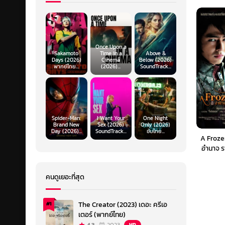
Once Upon a
Sakamoto
Time in a
Above &
Days (2026)
Cinema
Below (2026)
พากย์ไทย...
(2026)...
SoundTrack...
Spider-Man:
I Want Your
One Night
Brand New
Sex (2026)
Only (2026)
Day (2026)...
SoundTrack...
ซับไทย...
A Froze
อำนาจ ร
(
คนดูเยอะที่สุด
The Creator (2023) เดอะ ครีเอ
#1
เตอร์ (พากย์ไทย)
HD