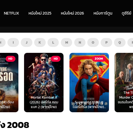
NETFLIX
หนังใหม่ 2025
หนังใหม่ 2026
หนังการ์ตูน
ดูซีรีย์
H
I
J
K
L
M
N
O
P
Q
HD
ZOOM
HD
The Thursday
ombat II
Murder Club (2025)
Exhuma 
ร์ทัล คอม
Supergirl (2026) ซู
ชมรมไขคดีฆาตกรรมวัน
มันขึ้
ากย์ไทย)
เปอร์เกิร์ล (พากย์ไทย)...
พฤหัส...
(พา
ัง 2008