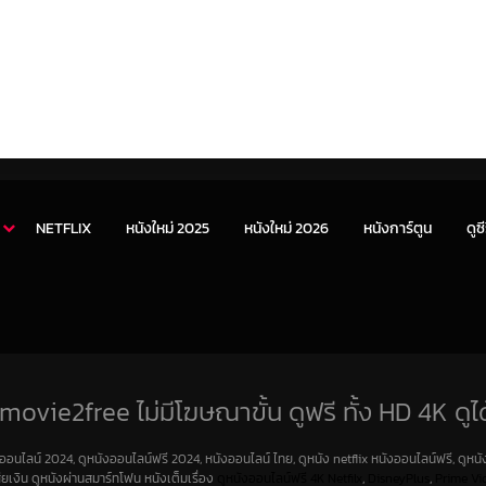
NETFLIX
หนังใหม่ 2025
หนังใหม่ 2026
หนังการ์ตูน
ดูซี
movie2free ไม่มีโฆษณาขั้น ดูฟรี ทั้ง HD 4K ดูได
งออนไลน์ 2024, ดูหนังออนไลน์ฟรี 2024, หนังออนไลน์ ไทย, ดูหนัง netflix หนังออนไลน์ฟรี, ดูหนัง
สียเงิน ดูหนังผ่านสมาร์ทโฟน หนังเต็มเรื่อง
ดูหนังออนไลน์ฟรี 4K
Netfilx
,
DisneyPlus
,
Prime Vi