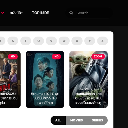
หนัง 18+
TOP IMDB
R
S
T
U
V
W
X
Y
Z
TV
HD
ZOOM
Star Wars: The
(2024) ขุด
Mandalorian and
The Last of Us
F1 The
นมาจากหลุม
Grogu (2026) แมน
Season 1-2 (2025)
F1 เดอะ
กย์ไทย)
ดาลอเรี่ยนและโกรกู...
เดอะ ลาสต์ ออฟ อัส
ALL
MOVIES
SERIES