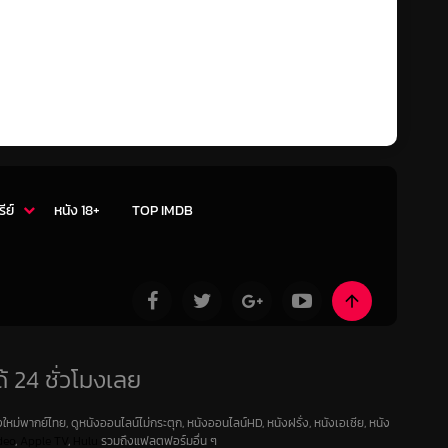
รีย์
หนัง 18+
TOP IMDB
้ 24 ชั่วโมงเลย
ใหม่พากย์ไทย, ดูหนังออนไลน์ไม่กระตุก, หนังออนไลน์HD, หนังฝรั่ง, หนังเอเชีย, หนัง
deo
,
Apple TV
,
Hulu
รวมถึงแฟลตฟอร์มอื่น ๆ