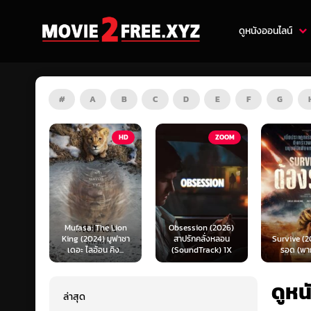
ดูหนังออนไลน์
#
A
B
C
D
E
F
G
HD
ZOOM
HD
e Lion
Obsession (2026)
Mortal K
 มูฟาซา
สาปรักคลั่งหลอน
Survive (2024) ต้อง
(2026) มอ
คิง...
(SoundTrack) 1X
รอด (พากย์ไทย)
แบท 2 (พ
ดูหน
ล่าสุด