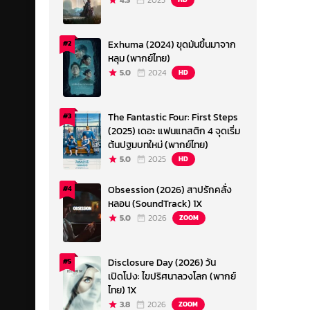
4.3
2023
Exhuma (2024) ขุดมันขึ้นมาจาก
#2
หลุม (พากย์ไทย)
5.0
2024
HD
The Fantastic Four: First Steps
#3
(2025) เดอะ แฟนแทสติก 4 จุดเริ่ม
ต้นปฐมบทใหม่ (พากย์ไทย)
5.0
2025
HD
Obsession (2026) สาปรักคลั่ง
#4
หลอน (SoundTrack) 1X
5.0
2026
ZOOM
Disclosure Day (2026) วัน
#5
เปิดโปง: ไขปริศนาลวงโลก (พากย์
ไทย) 1X
3.8
2026
ZOOM