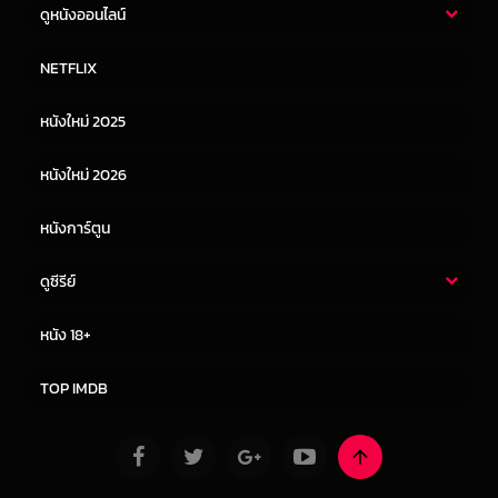
ดูหนังออนไลน์
หนังไทย
หนังฝรั่ง
NETFLIX
หนังเอเชีย
หนังเกาหลี
หนังใหม่ 2025
หนังจีน
หนังญี่ปุ่น
หนังใหม่ 2026
หนังการ์ตูน
ดูซีรีย์
ซีรี่ย์ไทย
ซีรีย์จีน
หนัง 18+
ซีรีย์ฝรั่ง
ซีรีย์เกาหลี
TOP IMDB