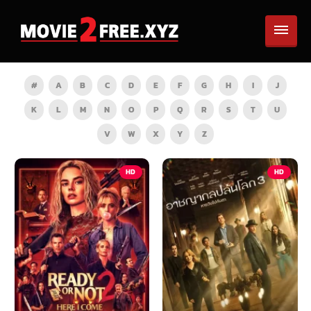
#
A
B
C
D
E
F
G
H
I
J
K
L
M
N
O
P
Q
R
S
T
U
V
W
X
Y
Z
HD
HD