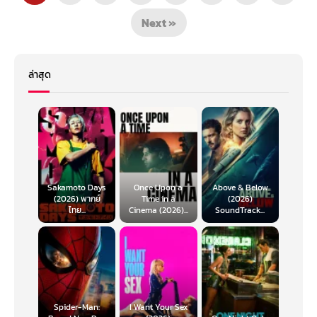
Next »
ล่าสุด
Sakamoto Days
Once Upon a
Above & Below
(2026) พากย์
Time in a
(2026)
ไทย...
Cinema (2026)...
SoundTrack...
Spider-Man:
I Want Your Sex