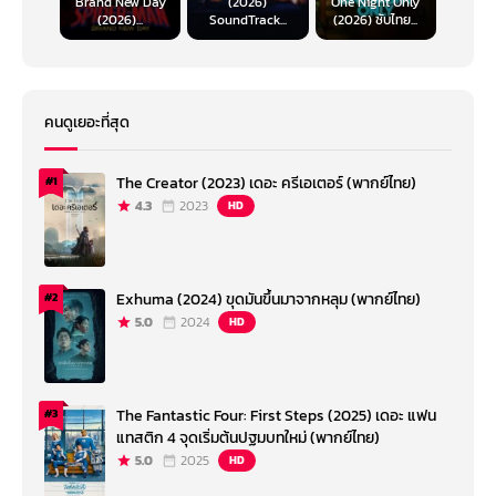
Brand New Day
(2026)
One Night Only
(2026)...
SoundTrack...
(2026) ซับไทย...
คนดูเยอะที่สุด
The Creator (2023) เดอะ ครีเอเตอร์ (พากย์ไทย)
#1
4.3
2023
HD
Exhuma (2024) ขุดมันขึ้นมาจากหลุม (พากย์ไทย)
#2
5.0
2024
HD
The Fantastic Four: First Steps (2025) เดอะ แฟน
#3
แทสติก 4 จุดเริ่มต้นปฐมบทใหม่ (พากย์ไทย)
5.0
2025
HD