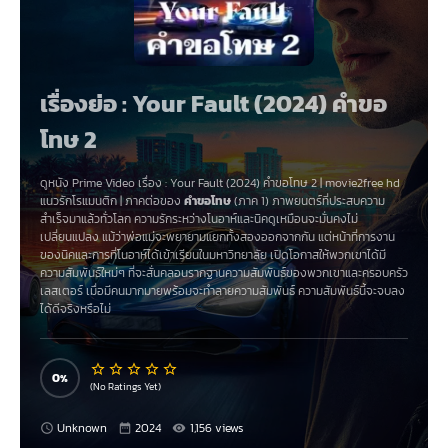
เรื่องย่อ : Your Fault (2024) คำขอ
โทษ 2
ดูหนัง Prime Video เรื่อง
:
Your Fault (2024) คำขอโทษ 2
|
movie2free hd
แนวรักโรแมนติก | ภาคต่อของ
คำขอโทษ
(ภาค 1) ภาพยนตร์ที่ประสบความ
สำเร็จมาแล้วทั่วโลก ความรักระหว่างโนอาห์และนิคดูเหมือนจะมั่นคงไม่
เปลี่ยนแปลง แม้ว่าพ่อแม่จะพยายามแยกทั้งสองออกจากกัน แต่หน้าที่การงาน
ของนิคและการที่โนอาห์ได้เข้าเรียนในมหาวิทยาลัย เปิดโอกาสให้พวกเขาได้มี
ความสัมพันธ์ใหม่ๆ ที่จะสั่นคลอนรากฐานความสัมพันธ์ของพวกเขาและครอบครัว
เลสเตอร์ เมื่อมีคนมากมายพร้อมจะทำลายความสัมพันธ์ ความสัมพันธ์นี้จะจบลง
ได้ดีจริงหรือไม่
0
(No Ratings Yet)
Unknown
2024
1,156 views