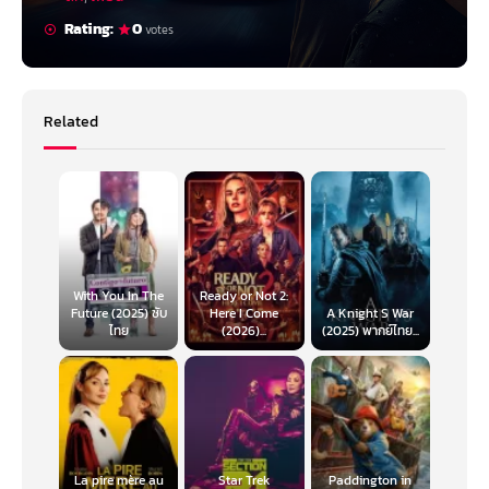
Rating:
0
votes
Related
With You In The
Ready or Not 2:
Future (2025) ซับ
Here I Come
A Knight S War
ไทย
(2026)...
(2025) พากย์ไทย...
La pire mère au
Star Trek
Paddington in