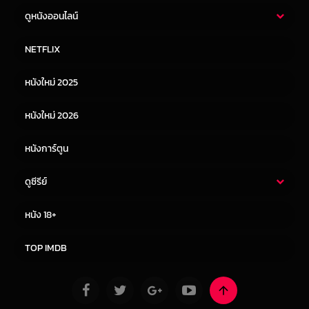
ดูหนังออนไลน์
หนังไทย
หนังฝรั่ง
NETFLIX
หนังเอเชีย
หนังเกาหลี
หนังใหม่ 2025
หนังจีน
หนังญี่ปุ่น
หนังใหม่ 2026
หนังการ์ตูน
ดูซีรีย์
ซีรี่ย์ไทย
ซีรีย์จีน
หนัง 18+
ซีรีย์ฝรั่ง
ซีรีย์เกาหลี
TOP IMDB