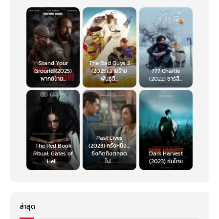
Stand Your
The Bad Guys 2
Ground (2025)
(2025) วายร้าย
777 Charlie
พากย์ไทย...
พันธุ์ดี...
(2022) ชาร์ลี...
Past Lives
The Red Book
(2023) ครั้งหนึ่ง…
Ritual: Gates of
ซึ่งคิดถึงตลอด
Dark Harvest
Hell...
ไป...
(2023) ซับไทย
ล่าสุด