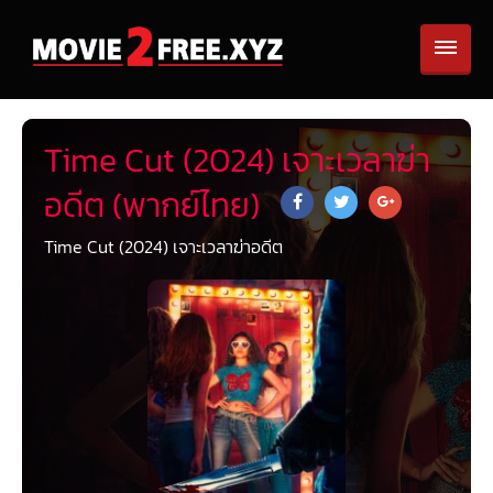
Time Cut (2024) เจาะเวลาฆ่า
อดีต (พากย์ไทย)
Time Cut (2024) เจาะเวลาฆ่าอดีต