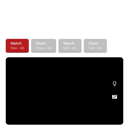
Watch
Short
Watch
Short
THAI - HD
สำรอง - HD
SUB - HD
SUB - HD