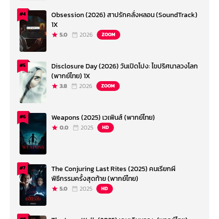
Obsession (2026) สาปรักคลั่งหลอน (SoundTrack)
#4
1X
5.0
2026
ZOOM
Disclosure Day (2026) วันเปิดโปง: ไขปริศนาลวงโลก
#5
(พากย์ไทย) 1X
3.8
2026
ZOOM
Weapons (2025) เวเพินส์ (พากย์ไทย)
#6
0.0
2025
HD
The Conjuring Last Rites (2025) คนเรียกผี
#7
พิธีกรรมครั้งสุดท้าย (พากย์ไทย)
5.0
2025
HD