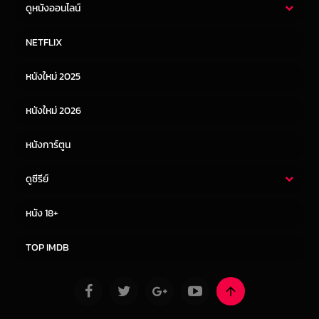
ดูหนังออนไลน์
หนังไทย
หนังฝรั่ง
NETFLIX
หนังเอเชีย
หนังเกาหลี
หนังใหม่ 2025
หนังจีน
หนังญี่ปุ่น
หนังใหม่ 2026
หนังการ์ตูน
ดูซีรีย์
ซีรี่ย์ไทย
ซีรีย์จีน
หนัง 18+
ซีรีย์ฝรั่ง
ซีรีย์เกาหลี
TOP IMDB