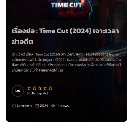
เรื่องย่อ : Time Cut (2024) เจาะเวลา
ฆ่าอดีต
ดูหนังฟรี เรื่อง
:
Time Cut (2024) เจาะเวลาฆ่าอดีต
|
หนังสยองขวัญ Horror
ระทึกขวัญ ดูฟรี | เด็กวัยรุ่นจากปี 2024 ย้อนเวลากลับไปในปี 2003 โดยบังเอิญ
ซึ่งพอดีกับช่วงไม่กี่วันก่อนที่ฆาตกรสวมหน้ากากจะสังหารพี่สาว แต่จะใช้โอกาสนี้
แก้ไขอดีตโดยไม่ทำลายอนาคตได้ไหม
0
(No Ratings Yet)
Unknown
2024
14 views