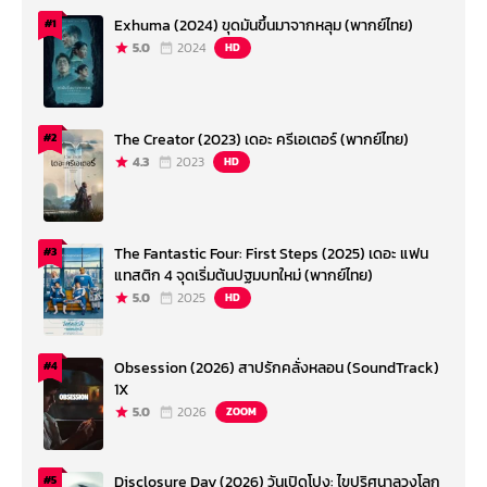
Exhuma (2024) ขุดมันขึ้นมาจากหลุม (พากย์ไทย)
#1
5.0
2024
HD
The Creator (2023) เดอะ ครีเอเตอร์ (พากย์ไทย)
#2
4.3
2023
HD
The Fantastic Four: First Steps (2025) เดอะ แฟน
#3
แทสติก 4 จุดเริ่มต้นปฐมบทใหม่ (พากย์ไทย)
5.0
2025
HD
Obsession (2026) สาปรักคลั่งหลอน (SoundTrack)
#4
1X
5.0
2026
ZOOM
Disclosure Day (2026) วันเปิดโปง: ไขปริศนาลวงโลก
#5