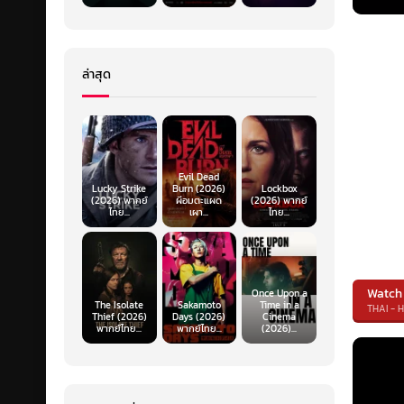
ล่าสุด
Evil Dead
Lucky Strike
Burn (2026)
Lockbox
(2026) พากย์
ผีอมตะแผด
(2026) พากย์
ไทย...
เผา...
ไทย...
Watch
Once Upon a
The Isolate
Sakamoto
Time in a
THAI - 
Thief (2026)
Days (2026)
Cinema
พากย์ไทย...
พากย์ไทย...
(2026)...