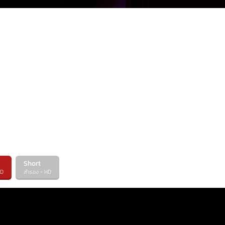
Short
HD
สำรอง - HD