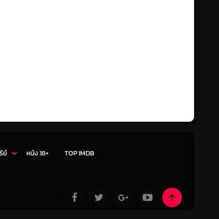
รีย์
หนัง 18+
TOP IMDB