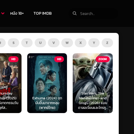
หนัง 18+
TOP IMDB
R
S
T
U
V
W
X
Y
Z
TV
HD
ZOOM
Star Wars: The
(2024) ขุด
Mandalorian and
The Last of Us
F1 The
นมาจากหลุม
Grogu (2026) แมน
Season 1-2 (2025)
F1 เดอะ
กย์ไทย)
ดาลอเรี่ยนและโกรกู...
เดอะ ลาสต์ ออฟ อัส