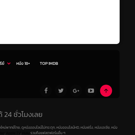
รีย์
หนัง 18+
TOP IMDB
้ 24 ชั่วโมงเลย
ใหม่พากย์ไทย, ดูหนังออนไลน์ไม่กระตุก, หนังออนไลน์HD, หนังฝรั่ง, หนังเอเชีย, หนัง
deo
,
Apple TV
,
Hulu
รวมถึงแฟลตฟอร์มอื่น ๆ