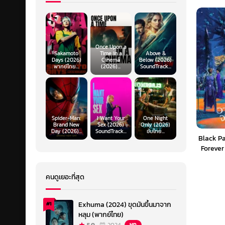
Once Upon a
Sakamoto
Time in a
Above &
Days (2026)
Cinema
Below (2026)
พากย์ไทย...
(2026)...
SoundTrack...
Spider-Man:
I Want Your
One Night
Brand New
Sex (2026)
Only (2026)
Day (2026)...
SoundTrack...
ซับไทย...
Black P
Forever
จงเจร
คนดูเยอะที่สุด
Exhuma (2024) ขุดมันขึ้นมาจาก
#1
หลุม (พากย์ไทย)
HD