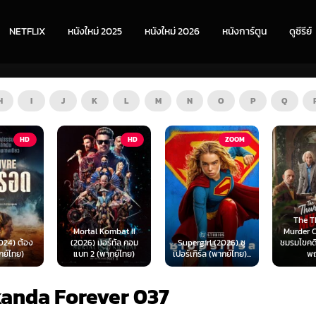
NETFLIX
หนังใหม่ 2025
หนังใหม่ 2026
หนังการ์ตูน
ดูซีรีย์
H
I
J
K
L
M
N
O
P
Q
HD
ZOOM
HD
The Thursday
ombat II
Murder Club (2025)
Exhuma 
ร์ทัล คอม
Supergirl (2026) ซู
ชมรมไขคดีฆาตกรรมวัน
มันขึ้
ากย์ไทย)
เปอร์เกิร์ล (พากย์ไทย)...
พฤหัส...
(พา
anda Forever 037