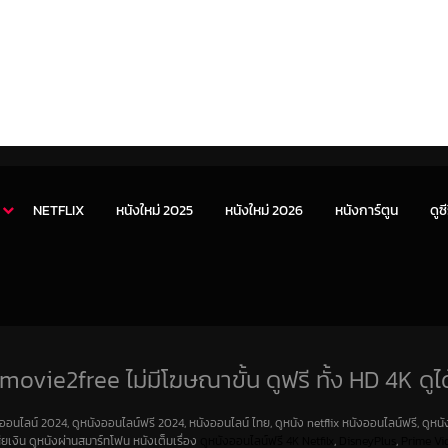
NETFLIX
หนังใหม่ 2025
หนังใหม่ 2026
หนังการ์ตูน
ดูซี
movie2free ไม่มีโฆษณาขั้น ดูฟรี ทั้ง HD 4K ดูได
งออนไลน์ 2024, ดูหนังออนไลน์ฟรี 2024, หนังออนไลน์ ไทย, ดูหนัง netflix หนังออนไลน์ฟรี, ดูหนัง
สียเงิน ดูหนังผ่านสมาร์ทโฟน หนังเต็มเรื่อง
ดูหนังออนไลน์ฟรี 4K
Netfilx
,
DisneyPlus
,
Prime Vi