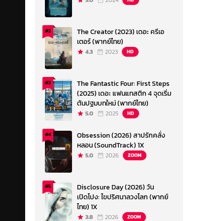
5.0
2024
The Creator (2023) เดอะ ครีเอ
#2
เตอร์ (พากย์ไทย)
4.3
2023
HD
The Fantastic Four: First Steps
#3
(2025) เดอะ แฟนแทสติก 4 จุดเริ่ม
ต้นปฐมบทใหม่ (พากย์ไทย)
5.0
2025
HD
Obsession (2026) สาปรักคลั่ง
#4
หลอน (SoundTrack) 1X
5.0
2026
ZOOM
Disclosure Day (2026) วัน
#5
เปิดโปง: ไขปริศนาลวงโลก (พากย์
ไทย) 1X
3.8
2026
ZOOM