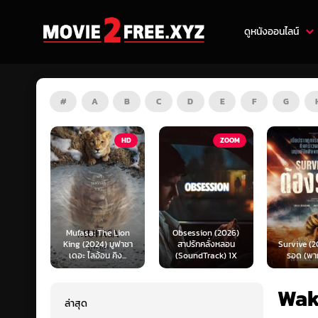
ดูหนังออนไลน์
#
A
B
C
D
E
F
G
HD
ZOOM
HD
e Lion
Obsession (2026)
Mortal K
 มูฟาซา
สาปรักคลั่งหลอน
Survive (2024) ต้อง
(2026) มอ
คิง...
(SoundTrack) 1X
รอด (พากย์ไทย)
แบท 2 (พ
Wak
ล่าสุด