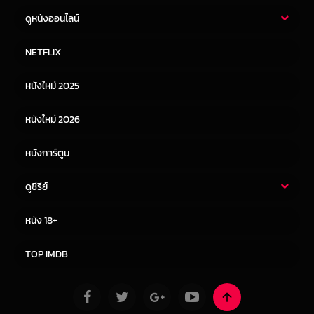
ดูหนังออนไลน์
หนังไทย
หนังฝรั่ง
NETFLIX
หนังเอเชีย
หนังเกาหลี
หนังใหม่ 2025
หนังจีน
หนังญี่ปุ่น
หนังใหม่ 2026
หนังการ์ตูน
ดูซีรีย์
ซีรี่ย์ไทย
ซีรีย์จีน
หนัง 18+
ซีรีย์ฝรั่ง
ซีรีย์เกาหลี
TOP IMDB