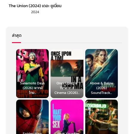
The Union (2024) เดอะ ยูเนี่ยน
2024
ล่าสุด
Sakamoto Days
Once Upon a
Above & Below
(2026) พากย์
Time in a
(2026)
ไทย...
Cinema (2026)...
SoundTrack...
Spider-Man:
I Want Your Sex