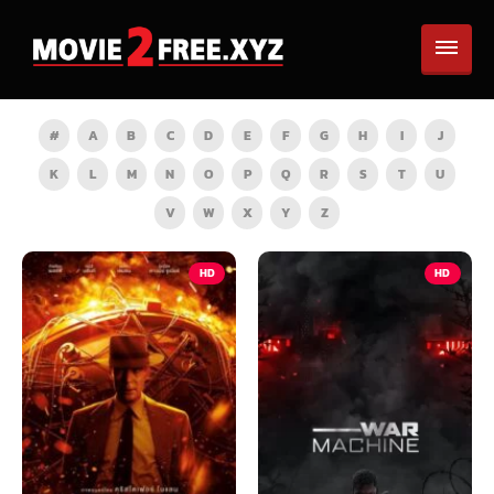
#
A
B
C
D
E
F
G
H
I
J
K
L
M
N
O
P
Q
R
S
T
U
V
W
X
Y
Z
HD
HD