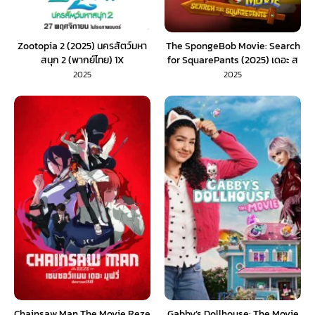
Zootopia 2 (2025) นครสัตว์มหา
The SpongeBob Movie: Search
สนุก 2 (พากย์ไทย) 1X
for SquarePants (2025) เดอะ ส
พันจ์บ็อบ มูฟวี่ ภารกิจตามหาสพันจ์
2025
2025
บ็อบ (พากย์ไทย) 1X
Chainsaw Man The Movie Reze
Gabby’s Dollhouse: The Movie