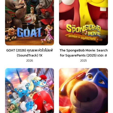
GOAT (2026) คุณแพะหัวใจไม่แพ้
The SpongeBob Movie: Search
(SoundTrack) 1X
for SquarePants (2025) เดอะ ส
พันจ์บ็อบ มูฟวี่ ภารกิจตามหาสพันจ์
2026
2025
บ็อบ (พากย์ไทย)