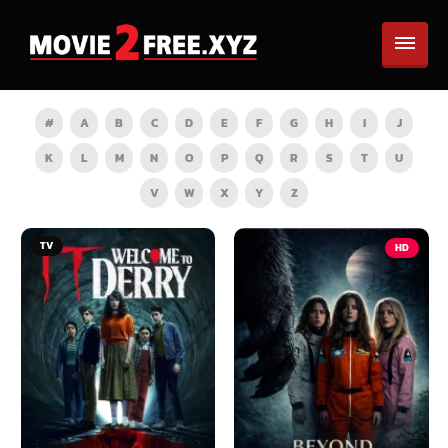
#
A
B
C
D
E
F
G
H
I
J
K
L
M
N
O
P
Q
R
S
T
U
V
W
X
Y
Z
TV
HD