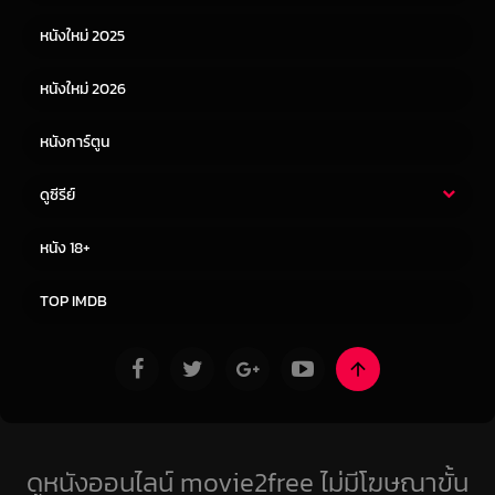
หนังเอเชีย
หนังเกาหลี
หนังใหม่ 2025
หนังจีน
หนังญี่ปุ่น
หนังใหม่ 2026
หนังการ์ตูน
ดูซีรีย์
ซีรี่ย์ไทย
ซีรีย์จีน
หนัง 18+
ซีรีย์ฝรั่ง
ซีรีย์เกาหลี
TOP IMDB
ดูหนังออนไลน์ movie2free ไม่มีโฆษณาขั้น