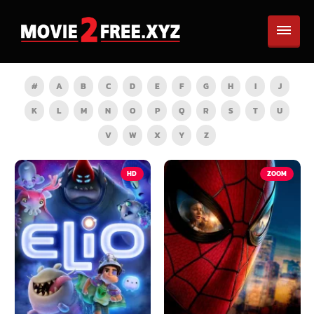
#
A
B
C
D
E
F
G
H
I
J
K
L
M
N
O
P
Q
R
S
T
U
V
W
X
Y
Z
HD
ZOOM