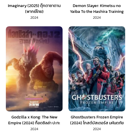
Imaginary (2025) ตุ๊กตาซาตาน
Demon Slayer: Kimetsu no
(พากย์ไทย)
Yaiba To the Hashira Training
(2024) ดาบพิฆาตอสูร เดอะมูฟวี่
2024
2024
ปาฏิหาริย์แห่งสายสัมพันธ์ สู่การสั่ง
สอนของเสาหลัก
Godzilla x Kong: The New
Ghostbusters Frozen Empire
Empire (2024) ก็อดซิลล่า ปะทะ
(2024) โกสต์บัสเตอร์ส มหันตภัย
คอง 2 อาณาจักรใหม่ (พากย์ไทย)
เมืองเยือกแข็ง (พากย์ไทย)
2024
2024