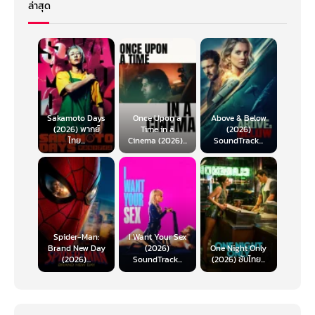
ล่าสุด
Sakamoto Days
Once Upon a
Above & Below
(2026) พากย์
Time in a
(2026)
ไทย...
Cinema (2026)...
SoundTrack...
Spider-Man:
I Want Your Sex
Brand New Day
(2026)
One Night Only
(2026)...
SoundTrack...
(2026) ซับไทย...