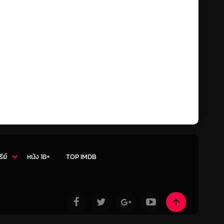
รีย์
หนัง 18+
TOP IMDB