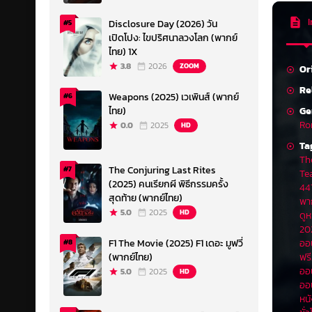
I
Disclosure Day (2026) วัน
#5
เปิดโปง: ไขปริศนาลวงโลก (พากย์
ไทย) 1X
3.8
2026
ZOOM
Or
Re
Weapons (2025) เวเพินส์ (พากย์
#6
Ge
ไทย)
Ro
0.0
2025
HD
Ta
Th
The Conjuring Last Rites
#7
Te
(2025) คนเรียกผี พิธีกรรมครั้ง
44
สุดท้าย (พากย์ไทย)
พา
5.0
2025
HD
ดูห
20
ออน
F1 The Movie (2025) F1 เดอะ มูฟวี่
#8
ฟรี
(พากย์ไทย)
ออ
5.0
2025
HD
ออ
หน