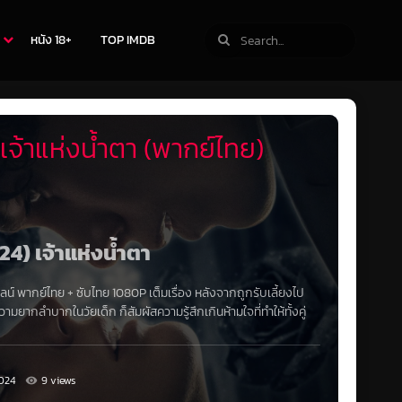
หนัง 18+
TOP IMDB
จ้าแห่งน้ำตา (พากย์ไทย)
24) เจ้าแห่งน้ำตา
ลน์
พากย์ไทย + ซับไทย 1080P เต็มเรื่อง หลังจากถูกรับเลี้ยงไป
มยากลำบากในวัยเด็ก ก็สัมผัสความรู้สึกเกินห้ามใจที่ทำให้ทั้งคู่
024
9 views