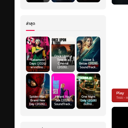
ล่าสุด
Once Upon a
Sakamoto
Time in a
Above &
Days (2026)
Cinema
Below (2026)
พากย์ไทย...
(2026)...
SoundTrack...
Play
Spider-Man:
I Want Your
One Night
THAI - 
Brand New
Sex (2026)
Only (2026)
Day (2026)...
SoundTrack...
ซับไทย...