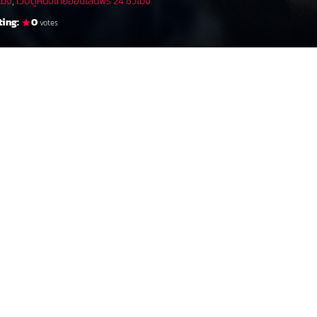
วโมง
,
เว็บดูหนังไทยออนไลน์ฟรี 24 ชั่วโมง
ting:
0
votes