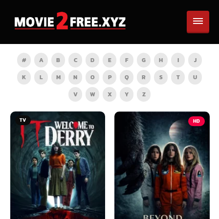
#
A
B
C
D
E
F
G
H
I
J
K
L
M
N
O
P
Q
R
S
T
U
V
W
X
Y
Z
TV
HD