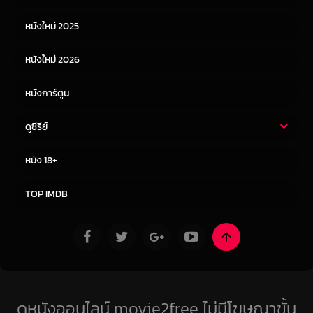
หนังเอเชีย
หนังเกาหลี
หนังใหม่ 2025
หนังจีน
หนังญี่ปุ่น
หนังใหม่ 2026
หนังการ์ตูน
ดูซีรีย์
ซีรี่ย์ไทย
ซีรีย์จีน
หนัง 18+
ซีรีย์ฝรั่ง
ซีรีย์เกาหลี
TOP IMDB
ดูหนังออนไลน์ movie2free ไม่มีโฆษณาขั้น