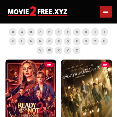
#
A
B
C
D
E
F
G
H
I
J
K
L
M
N
O
P
Q
R
S
T
U
V
W
X
Y
Z
HD
HD