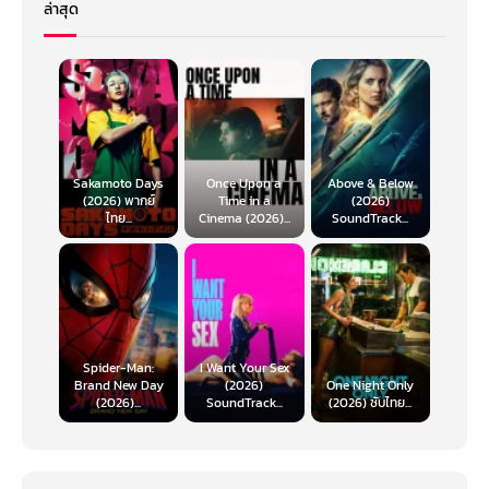
ล่าสุด
Sakamoto Days
Once Upon a
Above & Below
(2026) พากย์
Time in a
(2026)
ไทย...
Cinema (2026)...
SoundTrack...
Spider-Man:
I Want Your Sex
Brand New Day
(2026)
One Night Only
(2026)...
SoundTrack...
(2026) ซับไทย...