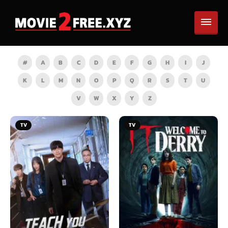
#
A
B
C
D
E
F
G
H
I
J
K
L
M
N
O
P
Q
R
S
T
U
V
W
X
Y
Z
TV