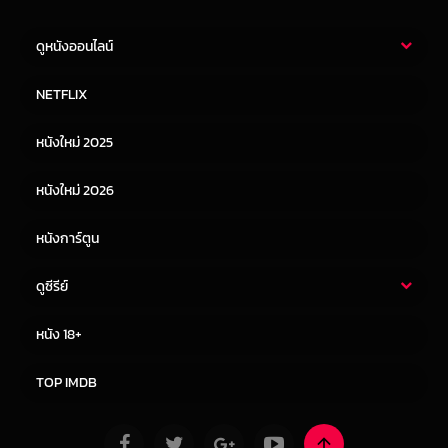
ดูหนังออนไลน์
หนังไทย
หนังฝรั่ง
NETFLIX
หนังเอเชีย
หนังเกาหลี
หนังใหม่ 2025
หนังจีน
หนังญี่ปุ่น
หนังใหม่ 2026
หนังการ์ตูน
ดูซีรีย์
ซีรี่ย์ไทย
ซีรีย์จีน
หนัง 18+
ซีรีย์ฝรั่ง
ซีรีย์เกาหลี
TOP IMDB