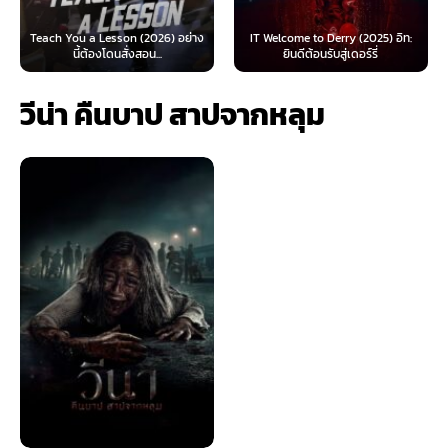
 Lesson (2026) อย่าง
IT Welcome to Derry (2025) อิท:
Beyond Sasquat
้องโดนสั่งสอน...
ยินดีต้อนรับสู่เดอร์รี่
ไท
วีน่า คืนบาป สาปจากหลุม