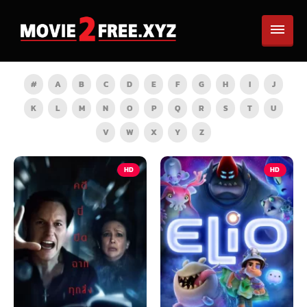
#
A
B
C
D
E
F
G
H
I
J
K
L
M
N
O
P
Q
R
S
T
U
V
W
X
Y
Z
HD
HD