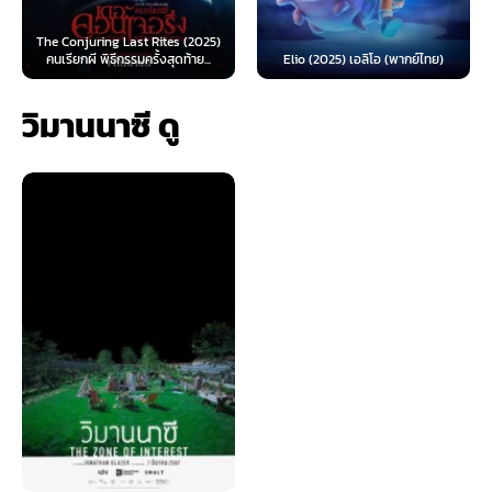
onjuring Last Rites (2025)
Spider
ียกผี พิธีกรรมครั้งสุดท้าย...
Elio (2025) เอลิโอ (พากย์ไทย)
(2026) ส
วิมานนาซี ดู