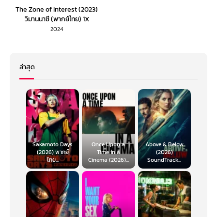
The Zone of Interest (2023)
วิมานนาซี (พากย์ไทย) 1X
2024
ล่าสุด
Sakamoto Days
Once Upon a
Above & Below
(2026) พากย์
Time in a
(2026)
ไทย...
Cinema (2026)...
SoundTrack...