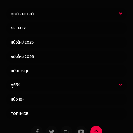
ดูหนังออนไลน์
หนังไทย
หนังฝรั่ง
NETFLIX
หนังเอเชีย
หนังเกาหลี
หนังใหม่ 2025
หนังจีน
หนังญี่ปุ่น
หนังใหม่ 2026
หนังการ์ตูน
ดูซีรีย์
ซีรี่ย์ไทย
ซีรีย์จีน
หนัง 18+
ซีรีย์ฝรั่ง
ซีรีย์เกาหลี
TOP IMDB