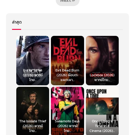
ล่าสุด
Lucky Strike
Evil Dead Burn
(2026) พากย์
(2026) ผีอมตะ
Lockbox (2026)
ไทย...
แผดเผา...
พากย์ไทย...
The Isolate Thief
Sakamoto Days
Once Upon a
(2026) พากย์
(2026) พากย์
Time in a
ไทย...
ไทย...
Cinema (2026)...