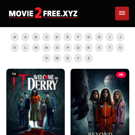
#
A
B
C
D
E
F
G
H
I
J
K
L
M
N
O
P
Q
R
S
T
U
V
W
X
Y
Z
TV
HD