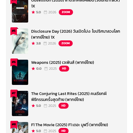
Obsession (2026) สาปรักคลั่งหลอน (SoundTrack)
1X
5.0
2026
ZOOM
Disclosure Day (2026) วันเปิดโปง: ไขปริศนาลวงโลก
#5
(พากย์ไทย) 1X
3.8
2026
ZOOM
Weapons (2025) เวเพินส์ (พากย์ไทย)
#6
0.0
2025
HD
The Conjuring Last Rites (2025) คนเรียกผี
#7
พิธีกรรมครั้งสุดท้าย (พากย์ไทย)
5.0
2025
HD
F1 The Movie (2025) F1 เดอะ มูฟวี่ (พากย์ไทย)
#8
5.0
2025
HD