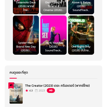
Sakamoto Days
Once Upon a
Above & Below
(2026) พากย์
Time in a
(2026)
ไทย...
Cinema (2026)...
SoundTrack...
Spider-Man:
I Want Your Sex
Brand New Day
(2026)
One Night Only
(2026)...
SoundTrack...
(2026) ซับไทย...
คนดูเยอะที่สุด
The Creator (2023) เดอะ ครีเอเตอร์ (พากย์ไทย)
#1
4.3
2023
HD