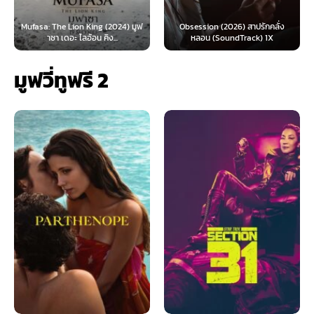
Obsession (2026) สาปรักคลั่ง
Survive (2024) ต้องรอด (พากย์
หลอน (SoundTrack) 1X
ไทย)
มูฟวี่ทูฟรี 2