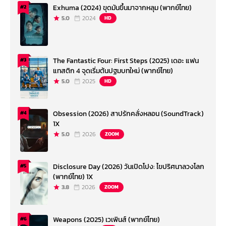
Exhuma (2024) ขุดมันขึ้นมาจากหลุม (พากย์ไทย)
#2
5.0
2024
HD
The Fantastic Four: First Steps (2025) เดอะ แฟน
#3
แทสติก 4 จุดเริ่มต้นปฐมบทใหม่ (พากย์ไทย)
5.0
2025
HD
Obsession (2026) สาปรักคลั่งหลอน (SoundTrack)
#4
1X
5.0
2026
ZOOM
Disclosure Day (2026) วันเปิดโปง: ไขปริศนาลวงโลก
#5
(พากย์ไทย) 1X
3.8
2026
ZOOM
Weapons (2025) เวเพินส์ (พากย์ไทย)
#6