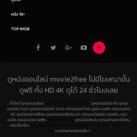
ซีรี่ย์ไทย
ซีรีย์จีน
หนัง 18+
ซีรีย์ฝรั่ง
ซีรีย์เกาหลี
TOP IMDB
ดูหนังออนไลน์ movie2free ไม่มีโฆษณาขั้น
ดูฟรี ทั้ง HD 4K ดูได้ 24 ชั่วโมงเลย
เว็บไซต์ ดูหนังออนลไลน์
movie2free
,
ดูหนังออนไลน์ 4K
, ดูหนังออนไลน์ HD, ดูหนัง
ออนไลน์ 2024, ดูหนังออนไลน์ฟรี 2024, หนังออนไลน์ ไทย, ดูหนัง netflix หนังออนไลน์
ฟรี, ดูหนังใหม่พากย์ไทย, ดูหนังออนไลน์ไม่กระตุก, หนังออนไลน์HD, หนังฝรั่ง, หนัง
เอเชีย, หนังออนไลน์ netflix
ดูหนังออนไลน์ HD
ดูหนังไม่เสียเงิน ดูหนังผ่านสมาร์ทโฟน
หนังเต็มเรื่อง
ดูหนังออนไลน์ฟรี 4K
Netfilx
,
DisneyPlus
,
Prime Video
,
Apple TV
,
Hulu
รวมถึงแฟลตฟอร์มอื่น ๆ