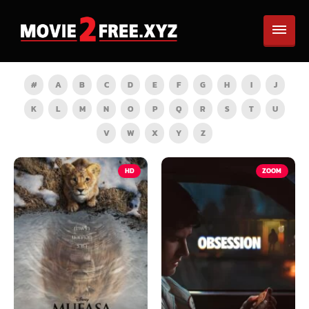
#
A
B
C
D
E
F
G
H
I
J
K
L
M
N
O
P
Q
R
S
T
U
V
W
X
Y
Z
ZOOM
HD