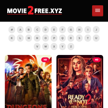
#
A
B
C
D
E
F
G
H
I
J
K
L
M
N
O
P
Q
R
S
T
U
V
W
X
Y
Z
HD
HD