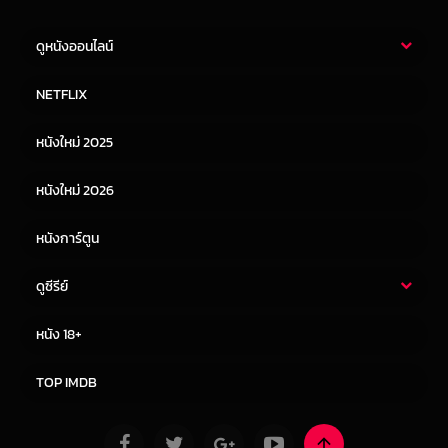
ดูหนังออนไลน์
หนังไทย
หนังฝรั่ง
NETFLIX
หนังเอเชีย
หนังเกาหลี
หนังใหม่ 2025
หนังจีน
หนังญี่ปุ่น
หนังใหม่ 2026
หนังการ์ตูน
ดูซีรีย์
ซีรี่ย์ไทย
ซีรีย์จีน
หนัง 18+
ซีรีย์ฝรั่ง
ซีรีย์เกาหลี
TOP IMDB