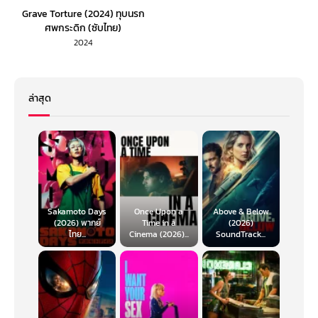
Grave Torture (2024) ทุบนรก
ศพกระดิก (ซับไทย)
2024
ล่าสุด
Sakamoto Days
Once Upon a
Above & Below
(2026) พากย์
Time in a
(2026)
ไทย...
Cinema (2026)...
SoundTrack...