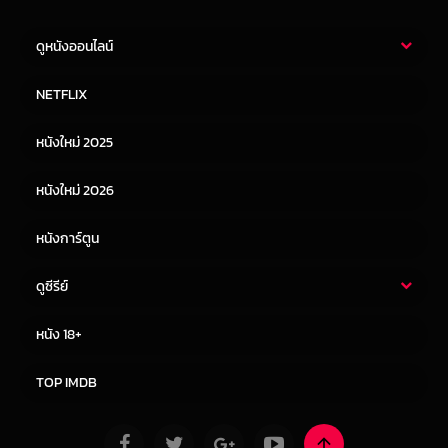
ดูหนังออนไลน์
หนังไทย
หนังฝรั่ง
NETFLIX
หนังเอเชีย
หนังเกาหลี
หนังใหม่ 2025
หนังจีน
หนังญี่ปุ่น
หนังใหม่ 2026
หนังการ์ตูน
ดูซีรีย์
ซีรี่ย์ไทย
ซีรีย์จีน
หนัง 18+
ซีรีย์ฝรั่ง
ซีรีย์เกาหลี
TOP IMDB