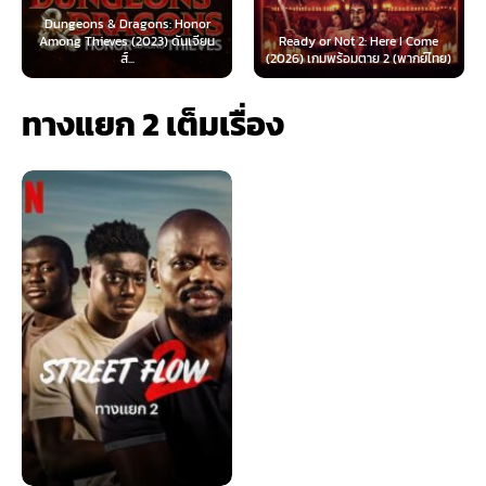
geons & Dragons: Honor
g Thieves (2023) ดันเจียน
Ready or Not 2: Here I Come
Now You 
ส์...
(2026) เกมพร้อมตาย 2 (พากย์ไทย)
(2025
ทางแยก 2 เต็มเรื่อง