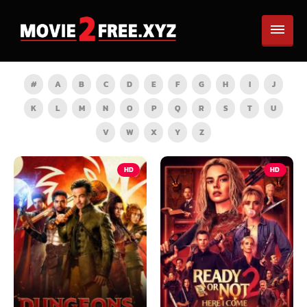
#
A
B
C
D
E
F
G
H
I
J
K
L
M
N
O
P
Q
R
S
T
U
V
W
X
Y
Z
HD
HD