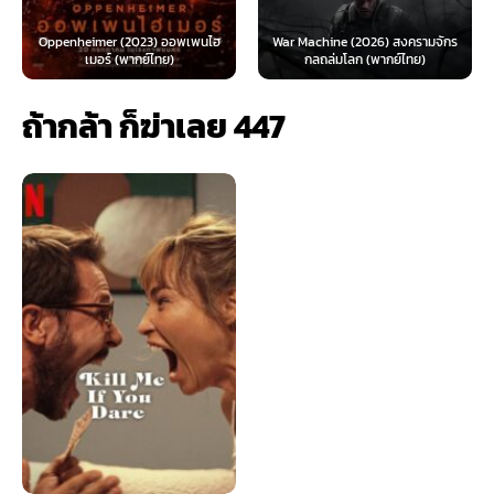
Oppenheimer (2023) ออพเพนไฮ
War Machine (2026) สงครามจักร
เมอร์ (พากย์ไทย)
กลถล่มโลก (พากย์ไทย)
ถ้ากล้า ก็ฆ่าเลย 447