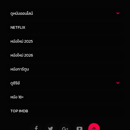
ดูหนังออนไลน์
หนังไทย
หนังฝรั่ง
NETFLIX
หนังเอเชีย
หนังเกาหลี
หนังใหม่ 2025
หนังจีน
หนังญี่ปุ่น
หนังใหม่ 2026
หนังการ์ตูน
ดูซีรีย์
ซีรี่ย์ไทย
ซีรีย์จีน
หนัง 18+
ซีรีย์ฝรั่ง
ซีรีย์เกาหลี
TOP IMDB