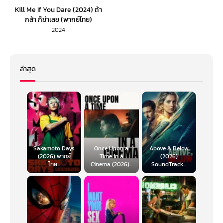
Kill Me If You Dare (2024) ถ้า
กล้า ก็ฆ่าเลย (พากย์ไทย)
2024
ล่าสุด
Sakamoto Days
Once Upon a
Above & Below
(2026) พากย์
Time in a
(2026)
ไทย...
Cinema (2026)...
SoundTrack...