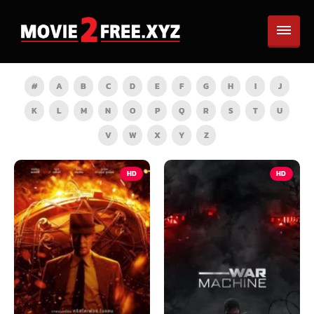
#
A
B
C
D
E
F
G
H
I
J
K
L
M
N
O
P
Q
R
S
T
U
V
W
X
Y
Z
HD
HD