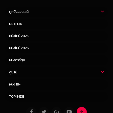
ดูหนังออนไลน์
หนังไทย
หนังฝรั่ง
NETFLIX
หนังเอเชีย
หนังเกาหลี
หนังใหม่ 2025
หนังจีน
หนังญี่ปุ่น
หนังใหม่ 2026
หนังการ์ตูน
ดูซีรีย์
ซีรี่ย์ไทย
ซีรีย์จีน
หนัง 18+
ซีรีย์ฝรั่ง
ซีรีย์เกาหลี
TOP IMDB