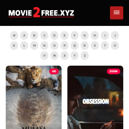
#
A
B
C
D
E
F
G
H
I
J
K
L
M
N
O
P
Q
R
S
T
U
V
W
X
Y
Z
HD
ZOOM