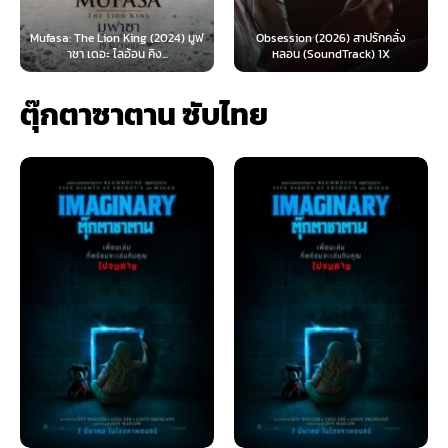
: The Lion King (2024) มูฟ
Obsession (2026) สาปรักคลั่ง
Survive 
าซา เดอะ ไลอ้อน คิง...
หลอน (SoundTrack) 1X
ตุ๊กตาซาตาน ซับไทย