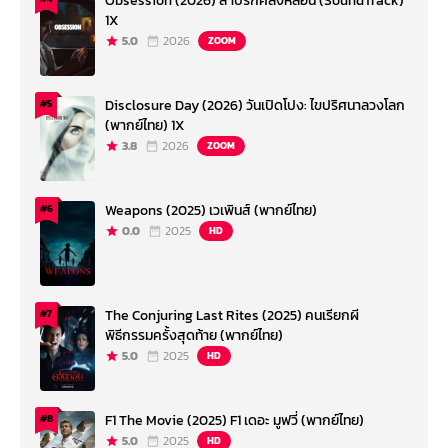
Obsession (2026) สาปรักคลั่งหลอน (SoundTrack)
1X
5.0
2026
ZOOM
Disclosure Day (2026) วันเปิดโปง: ไขปริศนาลวงโลก
#5
(พากย์ไทย) 1X
3.8
2026
ZOOM
Weapons (2025) เวเพินส์ (พากย์ไทย)
#6
0.0
2025
HD
The Conjuring Last Rites (2025) คนเรียกผี
#7
พิธีกรรมครั้งสุดท้าย (พากย์ไทย)
5.0
2025
HD
F1 The Movie (2025) F1 เดอะ มูฟวี่ (พากย์ไทย)
#8
5.0
2025
HD