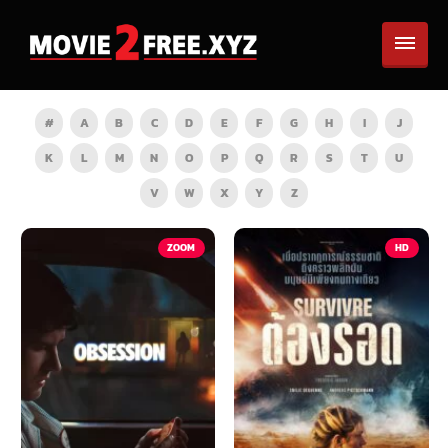
#
A
B
C
D
E
F
G
H
I
J
K
L
M
N
O
P
Q
R
S
T
U
V
W
X
Y
Z
ZOOM
HD