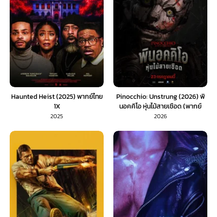
Haunted Heist (2025) พากย์ไทย
Pinocchio: Unstrung (2026) พิ
1X
นอคคิโอ หุ่นไม้สายเชือด (พากย์
ไทย) 1X
2025
2026