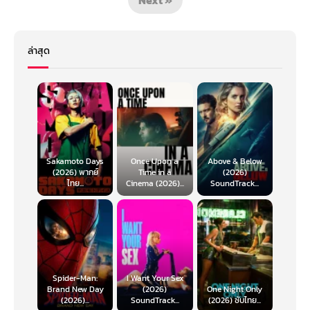
ล่าสุด
Sakamoto Days
Once Upon a
Above & Below
(2026) พากย์
Time in a
(2026)
ไทย...
Cinema (2026)...
SoundTrack...
Spider-Man:
I Want Your Sex
Brand New Day
(2026)
One Night Only
(2026)...
SoundTrack...
(2026) ซับไทย...