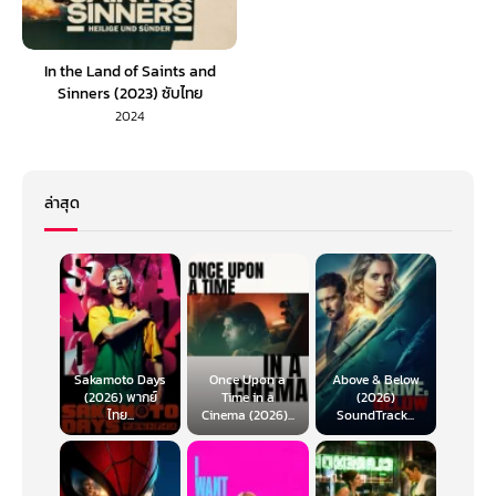
In the Land of Saints and
Sinners (2023) ซับไทย
2024
ล่าสุด
Sakamoto Days
Once Upon a
Above & Below
(2026) พากย์
Time in a
(2026)
ไทย...
Cinema (2026)...
SoundTrack...