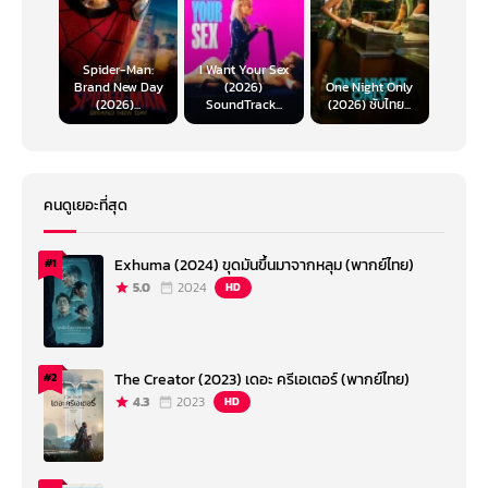
Spider-Man:
I Want Your Sex
Brand New Day
(2026)
One Night Only
(2026)...
SoundTrack...
(2026) ซับไทย...
คนดูเยอะที่สุด
Exhuma (2024) ขุดมันขึ้นมาจากหลุม (พากย์ไทย)
#1
5.0
2024
HD
The Creator (2023) เดอะ ครีเอเตอร์ (พากย์ไทย)
#2
4.3
2023
HD