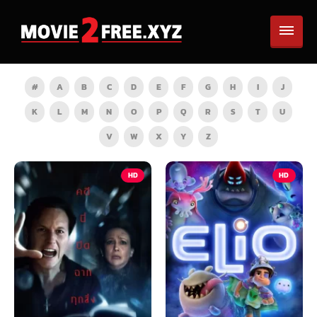
#
A
B
C
D
E
F
G
H
I
J
K
L
M
N
O
P
Q
R
S
T
U
V
W
X
Y
Z
HD
HD