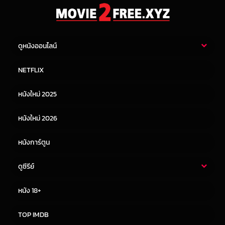
ดูหนังออนไลน์
หนังไทย
หนังฝรั่ง
NETFLIX
หนังเอเชีย
หนังเกาหลี
หนังใหม่ 2025
หนังจีน
หนังญี่ปุ่น
หนังใหม่ 2026
หนังการ์ตูน
ดูซีรีย์
ซีรี่ย์ไทย
ซีรีย์จีน
หนัง 18+
ซีรีย์ฝรั่ง
ซีรีย์เกาหลี
TOP IMDB