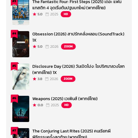
The Fantastic Four: First Steps (2025) เดอะ แฟน
#3
แทสติก 4 จุดเริ่มต้นปฐมบทใหม่ (พากย์ไทย)
5.0
2025
HD
Obsession (2026) สาปรักคลั่งหลอน (SoundTrack)
#4
1X
5.0
2026
ZOOM
Disclosure Day (2026) วันเปิดโปง: ไขปริศนาลวงโลก
#5
(พากย์ไทย) 1X
3.8
2026
ZOOM
Weapons (2025) เวเพินส์ (พากย์ไทย)
#6
0.0
2025
HD
The Conjuring Last Rites (2025) คนเรียกผี
#7
พิธีกรรมครั้งสุดท้าย (พากย์ไทย)