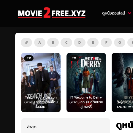
ดูหนังออนไลน์
#
A
B
C
D
E
F
G
TV
HD
 Lesson
IT Welcome to Derry
Mufasa: 
ี้ต้องโดน
(2025) อิท: ยินดีต้อนรับ
Beyond Sasquatch
King (202
..
สู่เดอร์รี่
(2026) พากย์ไทย 1X
เดอะ ไลอ้
ดูหน
ล่าสุด