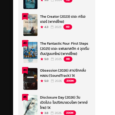
5.0
2024
The Creator (2023) เดอะ ครีเอ
#2
เตอร์ (พากย์ไทย)
4.3
2023
HD
The Fantastic Four: First Steps
#3
(2025) เดอะ แฟนแทสติก 4 จุดเริ่ม
ต้นปฐมบทใหม่ (พากย์ไทย)
5.0
2025
HD
Obsession (2026) สาปรักคลั่ง
#4
หลอน (SoundTrack) 1X
5.0
2026
ZOOM
Disclosure Day (2026) วัน
#5
เปิดโปง: ไขปริศนาลวงโลก (พากย์
ไทย) 1X
3.8
2026
ZOOM