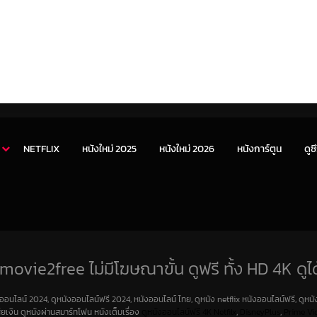
NETFLIX
หนังใหม่ 2025
หนังใหม่ 2026
หนังการ์ตูน
ดูซี
movie2free ไม่มีโฆษณาขั้น ดูฟรี ทั้ง HD 4K ดูได
งออนไลน์ 2024, ดูหนังออนไลน์ฟรี 2024, หนังออนไลน์ ไทย, ดูหนัง netflix หนังออนไลน์ฟรี, ดูหนัง
สียเงิน ดูหนังผ่านสมาร์ทโฟน หนังเต็มเรื่อง
ดูหนังออนไลน์ฟรี 4K
Netfilx
,
DisneyPlus
,
Prime Vi