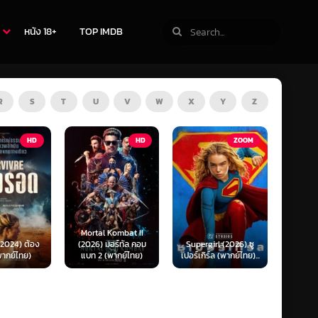
หนัง 18+
TOP IMDB
R
S
T
U
V
W
X
Y
Z
HD
ZOOM
HD
The Thursday
 Kombat II
Murder Club (2025)
Exhum
มอร์ทัล คอม
Supergirl (2026) ซู
ชมรมไขคดีฆาตกรรมวัน
มันข
(พากย์ไทย)
เปอร์เกิร์ล (พากย์ไทย)...
พฤหัส...
(พ