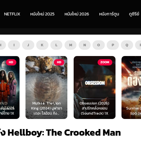
NETFLIX
หนังใหม่ 2025
หนังใหม่ 2026
หนังการ์ตูน
ดูซีรีย์
H
I
J
K
L
M
N
O
P
Q
HD
ZOOM
HD
The Lion
Obsession (2026)
Mortal
4) มูฟาซา
สาปรักคลั่งหลอน
Survive (2024) ต้อง
(2026) 
อน คิง...
(SoundTrack) 1X
รอด (พากย์ไทย)
แบท 2 
ัง Hellboy: The Crooked Man