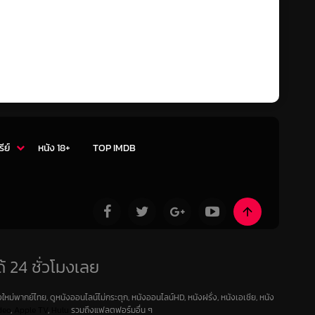
รีย์
หนัง 18+
TOP IMDB
้ 24 ชั่วโมงเลย
ใหม่พากย์ไทย, ดูหนังออนไลน์ไม่กระตุก, หนังออนไลน์HD, หนังฝรั่ง, หนังเอเชีย, หนัง
deo
,
Apple TV
,
Hulu
รวมถึงแฟลตฟอร์มอื่น ๆ