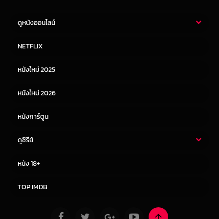
ดูหนังออนไลน์
หนังไทย
หนังฝรั่ง
NETFLIX
หนังเอเชีย
หนังเกาหลี
หนังใหม่ 2025
หนังจีน
หนังญี่ปุ่น
หนังใหม่ 2026
หนังการ์ตูน
ดูซีรีย์
ซีรี่ย์ไทย
ซีรีย์จีน
หนัง 18+
ซีรีย์ฝรั่ง
ซีรีย์เกาหลี
TOP IMDB