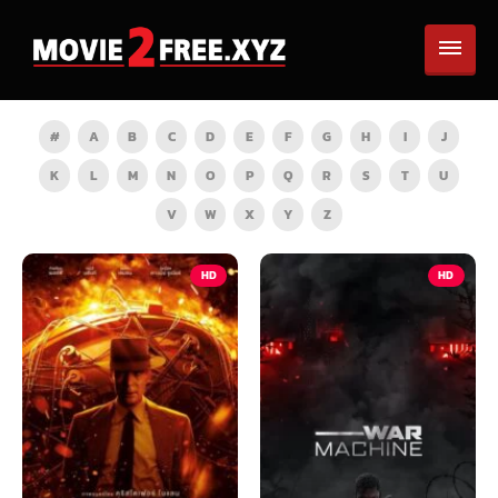
#
A
B
C
D
E
F
G
H
I
J
K
L
M
N
O
P
Q
R
S
T
U
V
W
X
Y
Z
HD
HD