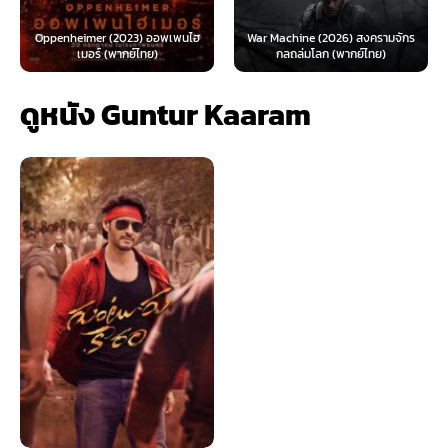
The Day the E
er (2023) ออพเพนไฮ
War Machine (2026) สงครามจักร
Looney Tunes Mov
ร์ (พากย์ไทย)
กลถล่มโลก (พากย์ไทย)
ทูน
ดูหนัง Guntur Kaaram