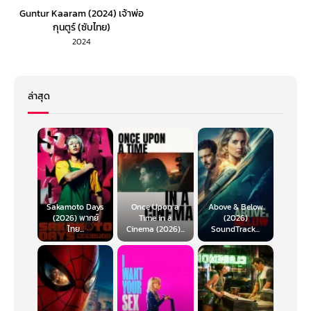
Guntur Kaaram (2024) เจ้าพ่อ
กุนตูร์ (ซับไทย)
2024
ล่าสุด
Sakamoto Days
Once Upon a
Above & Below
(2026) พากย์
Time in a
(2026)
ไทย...
Cinema (2026)...
SoundTrack...