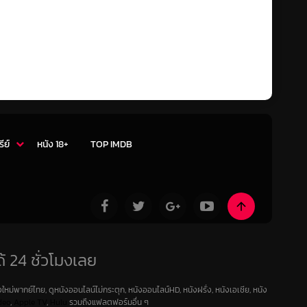
รีย์
หนัง 18+
TOP IMDB
้ 24 ชั่วโมงเลย
ใหม่พากย์ไทย, ดูหนังออนไลน์ไม่กระตุก, หนังออนไลน์HD, หนังฝรั่ง, หนังเอเชีย, หนัง
deo
,
Apple TV
,
Hulu
รวมถึงแฟลตฟอร์มอื่น ๆ