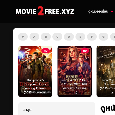
ดูหนังออนไลน์
#
A
B
C
D
E
F
G
HD
HD
HD
s &
Ready or Not 2: Here
Now You See Me:
Honor
I Come (2026) เกม
Now You Don’t
Tron: Are
ieves
พร้อมตาย 2 (พากย์
(2025) อาชญากลปล้น
ทรอน: แอร
ยนส์...
ไทย)
โลก...
ไทย)
ดูหน
ล่าสุด