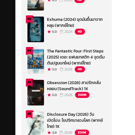
4.3
2023
Exhuma (2024) ขุดมันขึ้นมาจาก
#2
หลุม (พากย์ไทย)
5.0
2024
HD
The Fantastic Four: First Steps
#3
(2025) เดอะ แฟนแทสติก 4 จุดเริ่ม
ต้นปฐมบทใหม่ (พากย์ไทย)
5.0
2025
HD
Obsession (2026) สาปรักคลั่ง
#4
หลอน (SoundTrack) 1X
5.0
2026
ZOOM
Disclosure Day (2026) วัน
#5
เปิดโปง: ไขปริศนาลวงโลก (พากย์
ไทย) 1X
3.8
2026
ZOOM