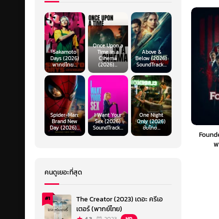
Once Upon a
Sakamoto
Time in a
Above &
Days (2026)
Cinema
Below (2026)
พากย์ไทย...
(2026)...
SoundTrack...
Spider-Man:
I Want Your
One Night
Brand New
Sex (2026)
Only (2026)
Day (2026)...
SoundTrack...
ซับไทย...
Founde
พ
คนดูเยอะที่สุด
The Creator (2023) เดอะ ครีเอ
#1
เตอร์ (พากย์ไทย)
HD