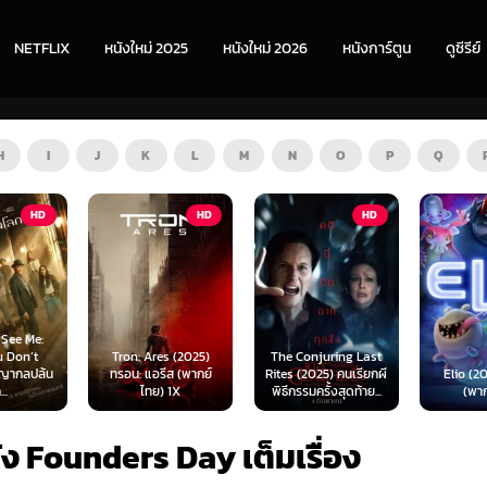
NETFLIX
หนังใหม่ 2025
หนังใหม่ 2026
หนังการ์ตูน
ดูซีรีย์
H
I
J
K
L
M
N
O
P
Q
HD
HD
HD
s (2025)
The Conjuring Last
Spider-
ีส (พากย์
Rites (2025) คนเรียกผี
Elio (2025) เอลิโอ
New Day 
 1X
พิธีกรรมครั้งสุดท้าย...
(พากย์ไทย)
เดอร์-แม
ัง Founders Day เต็มเรื่อง