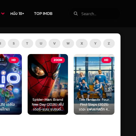
หนัง 18+
TOP IMDB
R
S
T
U
V
W
X
Y
Z
ZOOM
HD
HD
Man: Brand
The Fantastic Four:
Kraken (2025) คราเคน
Oppenh
(2026) สไป
First Steps (2025)
เลื้อยสยอง 20,000
ออพเพนไ
น: แบรนด์...
เดอะ แฟนแทสติก 4...
โยชน์...