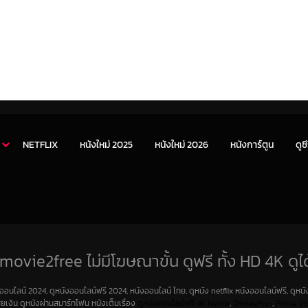
NETFLIX
หนังใหม่ 2025
หนังใหม่ 2026
หนังการ์ตูน
ดูซี
movie2free ไม่มีโฆษณาขั้น ดูฟรี ทั้ง HD 4K ดูได
งออนไลน์ 2024, ดูหนังออนไลน์ฟรี 2024, หนังออนไลน์ ไทย, ดูหนัง netflix หนังออนไลน์ฟรี, ดูหนัง
สียเงิน ดูหนังผ่านสมาร์ทโฟน หนังเต็มเรื่อง
ดูหนังออนไลน์ฟรี 4K
Netfilx
,
DisneyPlus
,
Prime Vi