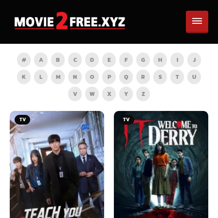
#
A
B
C
D
E
F
G
H
I
J
K
L
M
N
O
P
Q
R
S
T
U
V
W
X
Y
Z
TV