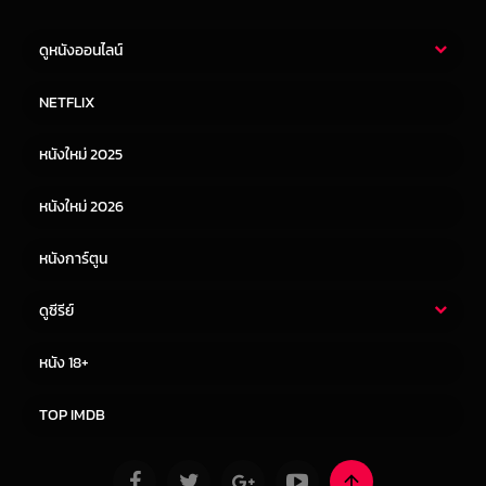
ดูหนังออนไลน์
หนังไทย
หนังฝรั่ง
NETFLIX
หนังเอเชีย
หนังเกาหลี
หนังใหม่ 2025
หนังจีน
หนังญี่ปุ่น
หนังใหม่ 2026
หนังการ์ตูน
ดูซีรีย์
ซีรี่ย์ไทย
ซีรีย์จีน
หนัง 18+
ซีรีย์ฝรั่ง
ซีรีย์เกาหลี
TOP IMDB