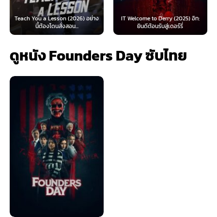
 Lesson (2026) อย่าง
IT Welcome to Derry (2025) อิท:
Beyond Sasquat
้องโดนสั่งสอน...
ยินดีต้อนรับสู่เดอร์รี่
ไท
ดูหนัง Founders Day ซับไทย