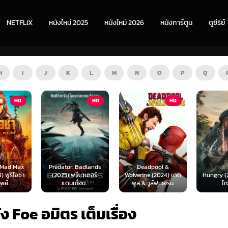
NETFLIX
หนังใหม่ 2025
หนังใหม่ 2026
หนังการ์ตูน
ดูซีรีย์
H
I
J
K
L
M
N
O
P
Q
HD
HD
ZOOM
 Badlands
Deadpool &
ีเดเตอร์:
Wolverine (2024) เดด
Hungry (2026) พากย์
The Furi
่อน...
พูล & วูล์ฟเวอรีน
ไทย 1X
พากย
ัง Foe อมิตร เต็มเรื่อง