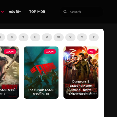
หนัง 18+
TOP IMDB
R
S
T
U
V
W
X
Y
Z
ZOOM
HD
HD
Dungeons &
Ready or Not 2: Here
Now 
Dragons: Honor
I Come (2026) เกม
Now
ous (2026)
Among Thieves
พร้อมตาย 2 (พากย์
(2025)
์ไทย 1X
(2023) ดันเจียนส์...
ไทย)