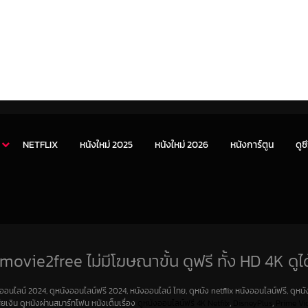
NETFLIX
หนังใหม่ 2025
หนังใหม่ 2026
หนังการ์ตูน
ดูซี
movie2free ไม่มีโฆษณาขั้น ดูฟรี ทั้ง HD 4K ดูได
งออนไลน์ 2024, ดูหนังออนไลน์ฟรี 2024, หนังออนไลน์ ไทย, ดูหนัง netflix หนังออนไลน์ฟรี, ดูหนัง
สียเงิน ดูหนังผ่านสมาร์ทโฟน หนังเต็มเรื่อง
ดูหนังออนไลน์ฟรี 4K
Netfilx
,
DisneyPlus
,
Prime Vi