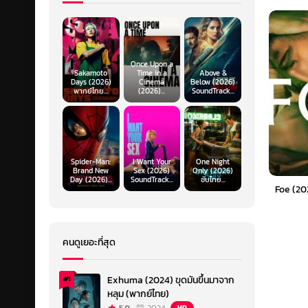
Once Upon a
Sakamoto
Time in a
Above &
Days (2026)
Cinema
Below (2026)
พากย์ไทย...
(2026)...
SoundTrack...
Spider-Man:
I Want Your
One Night
Brand New
Sex (2026)
Only (2026)
Day (2026)...
SoundTrack...
ซับไทย...
Foe (20
คนดูเยอะที่สุด
Exhuma (2024) ขุดมันขึ้นมาจาก
#1
หลุม (พากย์ไทย)
HD