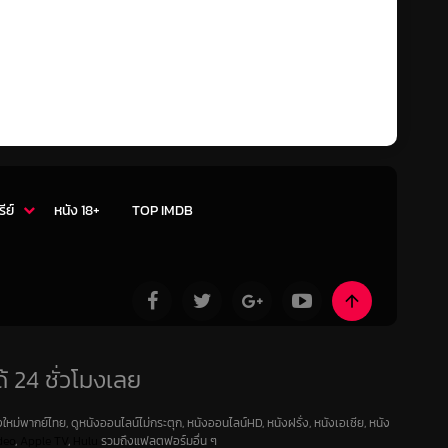
รีย์
หนัง 18+
TOP IMDB
้ 24 ชั่วโมงเลย
ใหม่พากย์ไทย, ดูหนังออนไลน์ไม่กระตุก, หนังออนไลน์HD, หนังฝรั่ง, หนังเอเชีย, หนัง
deo
,
Apple TV
,
Hulu
รวมถึงแฟลตฟอร์มอื่น ๆ