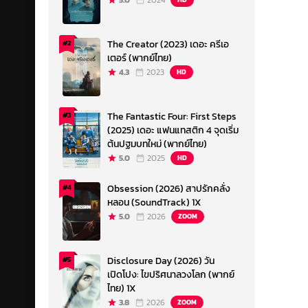
5.0
2024
The Creator (2023) เดอะ ครีเอ
#2
เตอร์ (พากย์ไทย)
4.3
2023
HD
The Fantastic Four: First Steps
#3
(2025) เดอะ แฟนแทสติก 4 จุดเริ่ม
ต้นปฐมบทใหม่ (พากย์ไทย)
5.0
2025
HD
Obsession (2026) สาปรักคลั่ง
#4
หลอน (SoundTrack) 1X
5.0
2026
ZOOM
Disclosure Day (2026) วัน
#5
เปิดโปง: ไขปริศนาลวงโลก (พากย์
ไทย) 1X
3.8
2026
ZOOM