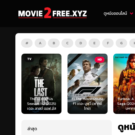
ดูหนังออนไลน์
#
A
B
C
D
E
F
G
HD
HD
of Us
F1 The Movie (2025)
Furiosa: A Mad Max
Predator:
(2025)
F1 เดอะ มูฟวี่ (พากย์
Saga (2024) ฟูริโอซ่า:
(2025) พร
ออฟ อัส
ไทย)
มหากาพย์...
แดนเถื
ดูหน
ล่าสุด