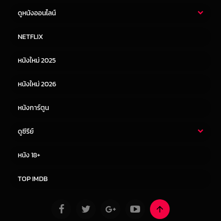
ดูหนังออนไลน์
หนังไทย
หนังฝรั่ง
NETFLIX
หนังเอเชีย
หนังเกาหลี
หนังใหม่ 2025
หนังจีน
หนังญี่ปุ่น
หนังใหม่ 2026
หนังการ์ตูน
ดูซีรีย์
ซีรี่ย์ไทย
ซีรีย์จีน
หนัง 18+
ซีรีย์ฝรั่ง
ซีรีย์เกาหลี
TOP IMDB