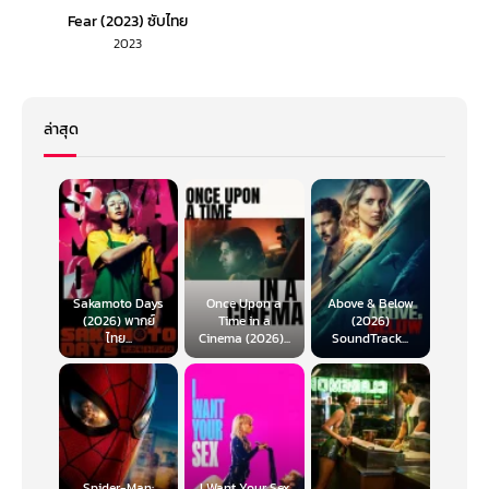
Fear (2023) ซับไทย
2023
ล่าสุด
Sakamoto Days
Once Upon a
Above & Below
(2026) พากย์
Time in a
(2026)
ไทย...
Cinema (2026)...
SoundTrack...
Spider-Man:
I Want Your Sex