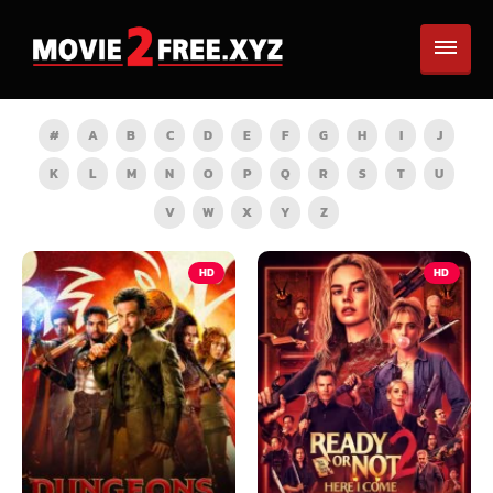
#
A
B
C
D
E
F
G
H
I
J
K
L
M
N
O
P
Q
R
S
T
U
V
W
X
Y
Z
HD
HD