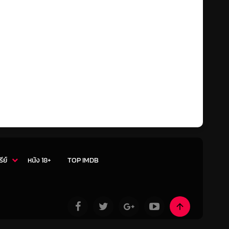
รีย์
หนัง 18+
TOP IMDB