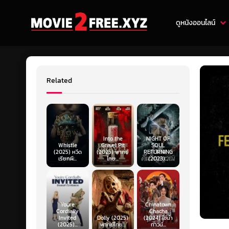
ดูหนังออนไลน์
Related
Into the
NIGHT OF
Whistle
Gravel Pit
SOUL
(2025) หวีด
(2025) พากย์
RETURNING
เรียกผี...
ไทย...
(2023)...
Youre
Chinatown
Cordially
Chacha
Invited
Dolly (2025)
(2024) ไชน่า
(2025)...
พากย์ไทย...
ทาวน์...