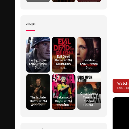
ล่าสุด
Evil Dead
Lucky Strike
Burn (2026)
Lockbox
(2026) พากย์
ผีอมตะแผด
(2026) พากย์
ไทย...
เผา...
ไทย...
Watch
ENG - H
Once Upon a
The Isolate
Sakamoto
Time in a
Thief (2026)
Days (2026)
Cinema
พากย์ไทย...
พากย์ไทย...
(2026)...