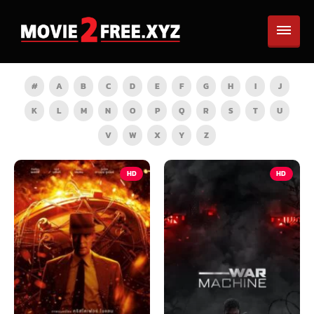
#
A
B
C
D
E
F
G
H
I
J
K
L
M
N
O
P
Q
R
S
T
U
V
W
X
Y
Z
HD
HD