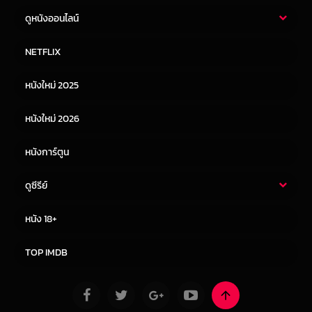
ดูหนังออนไลน์
หนังไทย
หนังฝรั่ง
NETFLIX
หนังเอเชีย
หนังเกาหลี
หนังใหม่ 2025
หนังจีน
หนังญี่ปุ่น
หนังใหม่ 2026
หนังการ์ตูน
ดูซีรีย์
ซีรี่ย์ไทย
ซีรีย์จีน
หนัง 18+
ซีรีย์ฝรั่ง
ซีรีย์เกาหลี
TOP IMDB