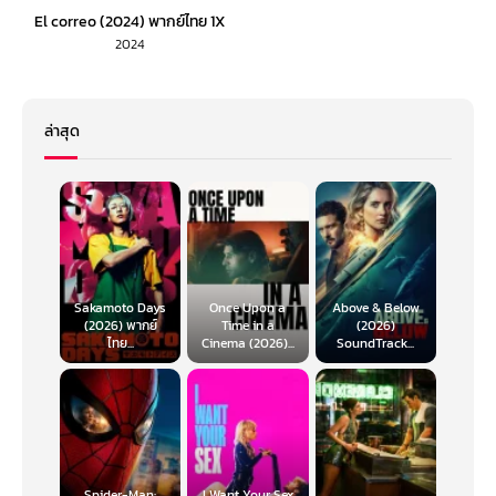
El correo (2024) พากย์ไทย 1X
2024
ล่าสุด
Sakamoto Days
Once Upon a
Above & Below
(2026) พากย์
Time in a
(2026)
ไทย...
Cinema (2026)...
SoundTrack...
Spider-Man:
I Want Your Sex