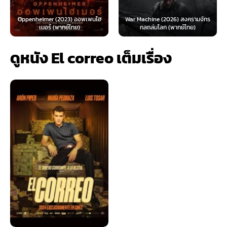
The Day the E
er (2023) ออพเพนไฮ
War Machine (2026) สงครามจักร
Looney Tunes Mov
ร์ (พากย์ไทย)
กลถล่มโลก (พากย์ไทย)
ทูน
ดูหนัง El correo เต็มเรื่อง