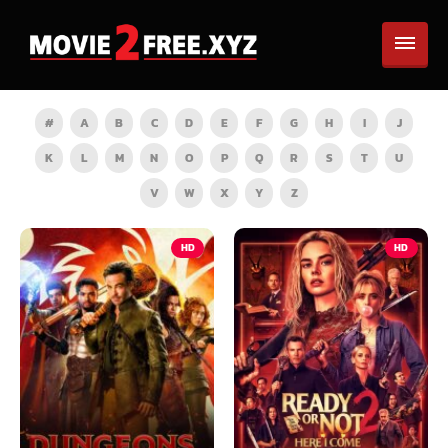
#
A
B
C
D
E
F
G
H
I
J
K
L
M
N
O
P
Q
R
S
T
U
V
W
X
Y
Z
HD
HD