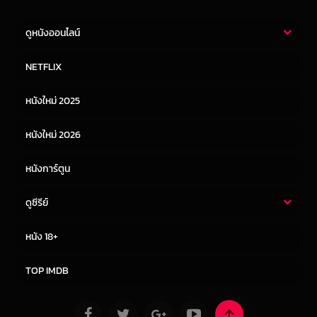
ดูหนังออนไลน์
หนังไทย
หนังฝรั่ง
NETFLIX
หนังเอเชีย
หนังเกาหลี
หนังใหม่ 2025
หนังจีน
หนังญี่ปุ่น
หนังใหม่ 2026
หนังการ์ตูน
ดูซีรีย์
ซีรี่ย์ไทย
ซีรีย์จีน
หนัง 18+
ซีรีย์ฝรั่ง
ซีรีย์เกาหลี
TOP IMDB