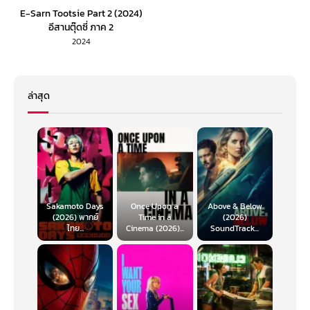
E-Sarn Tootsie Part 2 (2024)
อีสานตุ๊ดซี่ ภาค 2
2024
ล่าสุด
Sakamoto Days
Once Upon a
Above & Below
(2026) พากย์
Time in a
(2026)
ไทย...
Cinema (2026)...
SoundTrack...