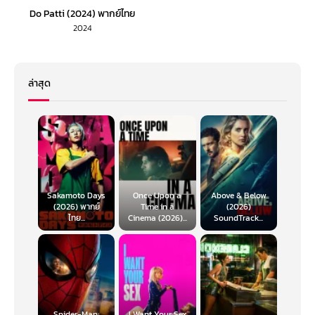
Do Patti (2024) พากย์ไทย
2024
ล่าสุด
Sakamoto Days
Once Upon a
Above & Below
(2026) พากย์
Time in a
(2026)
ไทย...
Cinema (2026)...
SoundTrack...
Spider-Man:
I Want Your Sex