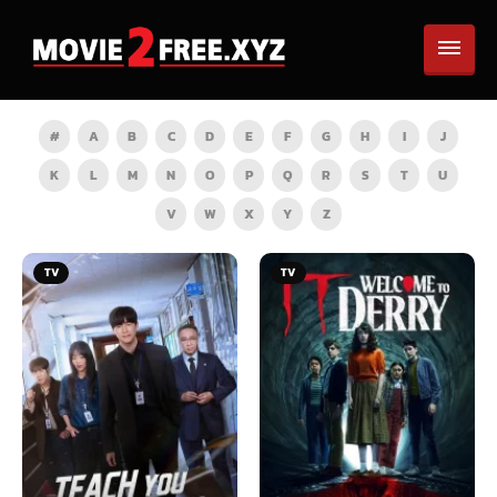
#
A
B
C
D
E
F
G
H
I
J
K
L
M
N
O
P
Q
R
S
T
U
V
W
X
Y
Z
TV