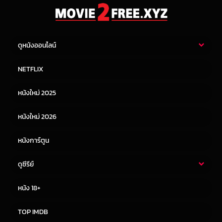
ดูหนังออนไลน์
หนังไทย
หนังฝรั่ง
NETFLIX
หนังเอเชีย
หนังเกาหลี
หนังใหม่ 2025
หนังจีน
หนังญี่ปุ่น
หนังใหม่ 2026
หนังการ์ตูน
ดูซีรีย์
ซีรี่ย์ไทย
ซีรีย์จีน
หนัง 18+
ซีรีย์ฝรั่ง
ซีรีย์เกาหลี
TOP IMDB