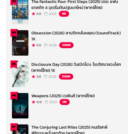
The Fantastic Four: First Steps (2025) เดอะ แฟน
#3
แทสติก 4 จุดเริ่มต้นปฐมบทใหม่ (พากย์ไทย)
5.0
2025
HD
Obsession (2026) สาปรักคลั่งหลอน (SoundTrack)
#4
1X
5.0
2026
ZOOM
Disclosure Day (2026) วันเปิดโปง: ไขปริศนาลวงโลก
#5
(พากย์ไทย) 1X
3.8
2026
ZOOM
Weapons (2025) เวเพินส์ (พากย์ไทย)
#6
0.0
2025
HD
The Conjuring Last Rites (2025) คนเรียกผี
#7
พิธีกรรมครั้งสุดท้าย (พากย์ไทย)