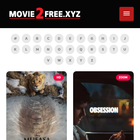
#
A
B
C
D
E
F
G
H
I
J
K
L
M
N
O
P
Q
R
S
T
U
V
W
X
Y
Z
HD
ZOOM