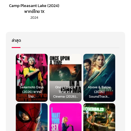
Camp Pleasant Lake (2024)
พากย์ไทย 1X
2024
ล่าสุด
Sakamoto Days
Once Upon a
Above & Below
(2026) พากย์
Time in a
(2026)
ไทย...
Cinema (2026)...
SoundTrack...