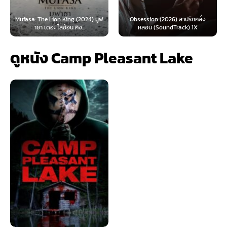
 Lion King (2024) มูฟ
Obsession (2026) สาปรักคลั่ง
Survive (2024)
อะ ไลอ้อน คิง...
หลอน (SoundTrack) 1X
ไ
ดูหนัง Camp Pleasant Lake