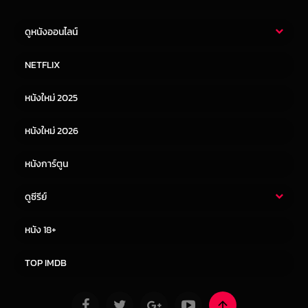
ดูหนังออนไลน์
หนังไทย
หนังฝรั่ง
NETFLIX
หนังเอเชีย
หนังเกาหลี
หนังใหม่ 2025
หนังจีน
หนังญี่ปุ่น
หนังใหม่ 2026
หนังการ์ตูน
ดูซีรีย์
ซีรี่ย์ไทย
ซีรีย์จีน
หนัง 18+
ซีรีย์ฝรั่ง
ซีรีย์เกาหลี
TOP IMDB