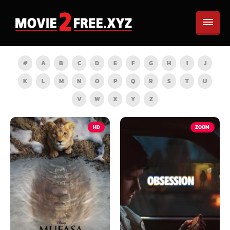
#
A
B
C
D
E
F
G
H
I
J
K
L
M
N
O
P
Q
R
S
T
U
V
W
X
Y
Z
HD
ZOOM