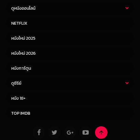
ดูหนังออนไลน์
หนังไทย
หนังฝรั่ง
NETFLIX
หนังเอเชีย
หนังเกาหลี
หนังใหม่ 2025
หนังจีน
หนังญี่ปุ่น
หนังใหม่ 2026
หนังการ์ตูน
ดูซีรีย์
ซีรี่ย์ไทย
ซีรีย์จีน
หนัง 18+
ซีรีย์ฝรั่ง
ซีรีย์เกาหลี
TOP IMDB