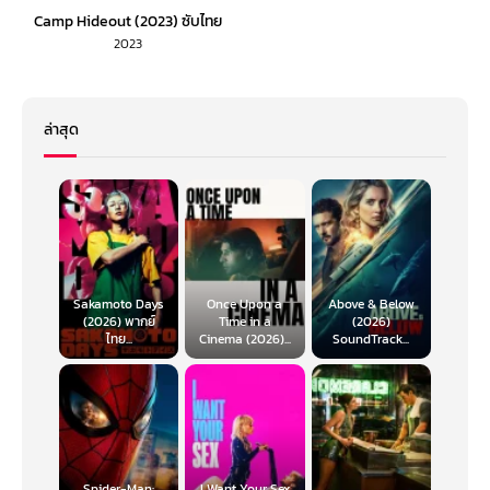
Camp Hideout (2023) ซับไทย
2023
ล่าสุด
Sakamoto Days
Once Upon a
Above & Below
(2026) พากย์
Time in a
(2026)
ไทย...
Cinema (2026)...
SoundTrack...
Spider-Man:
I Want Your Sex