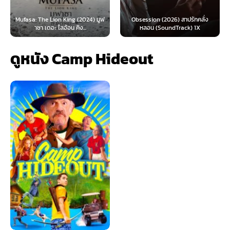
King (2024) มูฟ
Obsession (2026) สาปรักคลั่ง
Survive (2024) ต้อง
้อน คิง...
หลอน (SoundTrack) 1X
ไทย)
ดูหนัง Camp Hideout