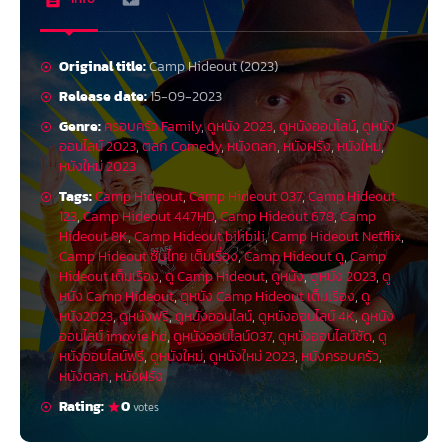
Original title:
Camp Hideout (2023)
Release date:
15-09-2023
Genre:
ครอบครัว Family
,
ดูหนัง 2023
,
ดูหนังออนไลน์
,
ดูหนัง
ออนไลน์ 2023
,
ตลก Comedy
,
หนังตลก
,
หนังฝรั่ง
,
หนังใหม่
,
หนังใหม่ 2023
Tags:
Camp Hideout
,
Camp Hideout 037
,
Camp Hideout
123
,
Camp Hideout 447HD
,
Camp Hideout 678
,
Camp
Hideout 8K
,
Camp Hideout bilibili
,
Camp Hideout Netflix
,
Camp Hideout ซับไทย เต็มเรื่อง
,
Camp Hideout ดู
,
Camp
Hideout เต็มเรื่อง
,
ดู Camp Hideout
,
ดูหนัง
,
ดูหนัง 2023
,
ดู
หนัง Camp Hideout
,
ดูหนัง Camp Hideout เต็มเรื่อง
,
ดู
หนัง2023
,
ดูหนังฟรี
,
ดูหนังออนไลน์
,
ดูหนังออนไลน์ 4K
,
ดูหนัง
ออนไลน์ imovie hd
,
ดูหนังออนไลน์037
,
ดูหนังออนไลน์ชัด
,
ดู
หนังออนไลน์ฟรี
,
ดูหนังใหม่
,
ดูหนังใหม่ 2023
,
หนังครอบครัว
,
หนังตลก
,
หนังฝรั่ง
Rating:
0
votes