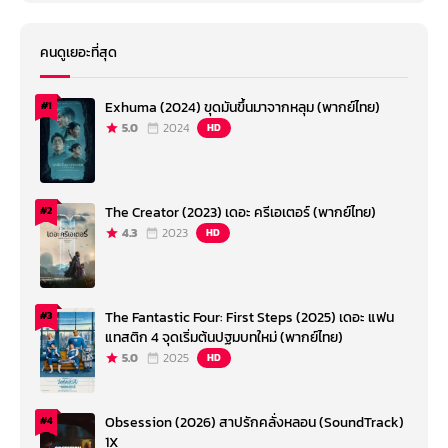
คนดูเยอะที่สุด
Exhuma (2024) ขุดมันขึ้นมาจากหลุม (พากย์ไทย)
#1
5.0
2024
HD
The Creator (2023) เดอะ ครีเอเตอร์ (พากย์ไทย)
#2
4.3
2023
HD
The Fantastic Four: First Steps (2025) เดอะ แฟน
#3
แทสติก 4 จุดเริ่มต้นปฐมบทใหม่ (พากย์ไทย)
5.0
2025
HD
Obsession (2026) สาปรักคลั่งหลอน (SoundTrack)
#4
1X