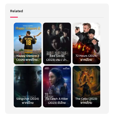
Related
Happy Gilmore 2
Bad Social
72 Hours (2024)
(2025) พากย์ไทย...
(2023) เกม / ล่า...
พากย์ไทย
Slingshot (2024)
To Catch A Killer
The Cello (2023)
พากย์ไทย
(2023) ซับไทย
พากย์ไทย