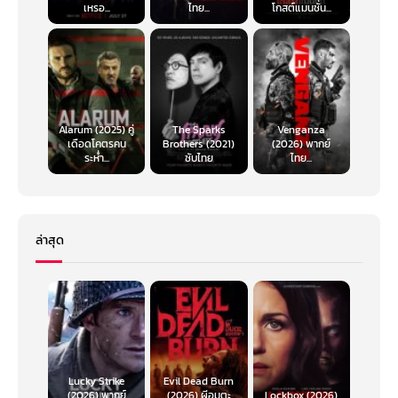
ใส่คำร้องกับทำนองได้เป๊ะดี
เหรอ...
ไทย...
โกสต์แมนชั่น...
Alarum (2025) คู่
The Sparks
Venganza
เดือดโคตรคน
Brothers (2021)
(2026) พากย์
ระห่ำ...
ซับไทย
ไทย...
โดยสรุปแล้ว ก็นับว่าแอนิเมชั่นเรื่องนี้ค่อนข้างสร้างความประหลาดใจในผลลัพธ์
ล่าสุด
ให้อยู่ไม่น้อยนะ ในสายตาคนเอเชียอาจจะตั้งแง่เอาไว้ก่อนว่า ฝรั่งมาสร้างตำนาน
วานรที่รู้จักกันเป็นดี แต่กลายเป็นว่านี่คือการขยี้เรื่องราวเดิมในรูปแบบใหม่ที่เต็ม
ไปด้วยอารมณ์ขัน จังหวะที่เหมาะเหม็ง และเพลิดเพลินบันเทิงใจไปตลอดทั้ง
เรื่อง สนุกจนเราสามารถมองข้ามจุดบกพร่องต่าง ๆ ของหนังไปได้สนิทเลย
ข้อมูลเกี่ยวกับหนัง
The Monkey King พญาวานร
ประเภท: แอนิเมชั่น / แอคชั่น / ผจญภัย / ตลก
ผู้กำกับ: แอนโธนี สตาชชี
Lucky Strike
Evil Dead Burn
ให้เสียงพากย์โดย: จิมมี โอ. ยาง, โบเวน หยาง, โจลี ฮวง-แรพพา
(2026) พากย์
(2026) ผีอมตะ
Lockbox (2026)