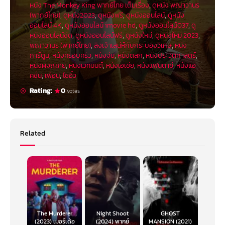
หนัง The Monkey King พากย์ไทย เต็มเรื่อง
,
ดูหนัง พญาวานร
มากแต่ก็บันเทิงใช้ได้ดี
(พากย์ไทย)
,
ดูหนัง2023
,
ดูหนังฟรี
,
ดูหนังออนไลน์
,
ดูหนัง
ออนไลน์ 4K
,
ดูหนังออนไลน์ imovie hd
,
ดูหนังออนไลน์037
,
ดู
หนังออนไลน์ชัด
,
ดูหนังออนไลน์ฟรี
,
ดูหนังใหม่
,
ดูหนังใหม่ 2023
,
พญาวานร (พากย์ไทย)
,
ลิงเจ้าเสน่ห์กับกระบองวิเศษ
,
หนัง
การ์ตูน
,
หนังครอบครัว
,
หนังจีน
,
หนังตลก
,
หนังประวัติศาสตร์
,
หนังผจญภัย
,
หนังเวทมนต์
,
หนังเอเชีย
,
หนังแฟนตาซี
,
หนังแอ
คชั่น
,
เพื่อน
,
ไซอิ๋ว
Rating:
0
votes
Related
ทีมให้เสียงพากย์ออริจินัลก็ถือว่าเป็นสีสันที่โดดเด่น อย่างที่เกริ่นเอาไว้ข้างต้นว่า
เรื่องนี้ใช้ทีมเสียงพากย์เป็นนักแสดงเชื้อสายเอเชียทั้งหมดเลย “จิมมี โอ. ยาง”
กับการใส่ลูกเล่นกวน ๆ เข้าไปในลีลาของพญาวานร ถือว่าน้ำเสียงของเขาก็ช่วย
ผลักดันเสน่ห์ให้กับตัวละครนี้ได้อย่างเหมาะเจาะและสนุกเพลิน เป็นงาพากย์ที่ไหล
ลื่นไปด้วยดีตลอดทั้งเรื่องนี้
แล้วก็อย่างที่บอกไว้ว่า อย่าลืมที่จะลองดู The Monkey King ฉบับพากย์ไทย
เพราะทีมพากย์เสียงของไทยก็งานดีไม่เบา ใส่มุกและใส่ลีลาได้อย่างเหมาะเจาะ
ทีมพากย์ก็เต็มไปด้วยเสียงนักพากย์ที่เราคุ้นเคยกันเป็นอย่างดี และที่ประหลาดใจ
The Murderer
Night Shoot
GHOST
ไม่น้อยก็คือเรื่องลงทุนแกะและแปลงเพลงประกอบในหนังด้วย และเป็นอีกเรื่องที่
(2023) เมอร์เด้อ
(2024) พากย์
MANSION (2021)