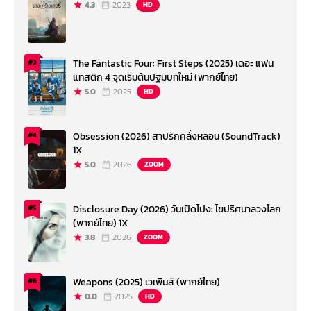
4.3
2023
HD
The Fantastic Four: First Steps (2025) เดอะ แฟน
#3
แทสติก 4 จุดเริ่มต้นปฐมบทใหม่ (พากย์ไทย)
5.0
2025
HD
Obsession (2026) สาปรักคลั่งหลอน (SoundTrack)
#4
1X
5.0
2026
ZOOM
Disclosure Day (2026) วันเปิดโปง: ไขปริศนาลวงโลก
#5
(พากย์ไทย) 1X
3.8
2026
ZOOM
Weapons (2025) เวเพินส์ (พากย์ไทย)
#6
0.0
2025
HD