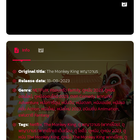
แม้ว่าพล็อตมันจะธรรมดา ๆ ง่าย ๆ แต่ก็เป็นเมนูที่ย่อยง่ายกำลังดี
Info
Original title:
The Monkey King พญาวานร
Release date:
18-08-2023
The Monkey King ที่แน่นอนว่าเรารู้ว่ามีแรงบันดาลใจมาจากตำนานไซอิ๋วที่คุ้น
เคยกันดี แต่นี่ไม่ใช่การเดินตามรอยเดิมของไซอิ๋ว เพราะเป็นการปรุงแต่งเรื่อง
Genre:
NETFLIX
,
ครอบครัว Family
,
ดูหนัง 2023
,
ดูหนัง
ใหม่ขึ้นมาบนพื้นฐานเดิม จังหวะการเล่าเรื่องค่อนข้างเอ็นจอยดี มีมุกตลกและ
ออนไลน์
,
ดูหนังออนไลน์ 2023
,
ตลก Comedy
,
ผจญภัย
ความโบ๊ะบ๊ะแบบง่าย ๆ ให้ได้เชยชม อีกทั้งหนังยังมีกลิ่นอายจากหนังเอเชียเรื่อง
Adventure
,
หนังการ์ตูน
,
หนังจีน
,
หนังตลก
,
หนังเอเชีย
,
หนังแอ
ดัง ๆ มาเป็นส่วนผสม ไม่ว่าจะเป็น Mulan หรือ Kung Fu Hustle อะไรทำนองนั้น
คชั่น Action
,
หนังใหม่
,
หนังใหม่ 2023
,
อนิเมชั่น Animation
,
แฟนตาซี Fantasy
องค์ประกอบงานสร้างของ The Monkey King ถือว่าเซอร์ไพรส์เบา ๆ แม้ว่าหนัง
จะเต็มไปด้วยเทคนิคหนังแอนิเมชั่นสามมิติทั่ว ๆ ไป แต่ก็มีความฉูดฉาดและสีสัน
Tags:
Netflix
,
The Monkey King
,
ดู พญาวานร (พากย์ไทย)
,
ดู
ในการดีไซน์แอคชั่นต่าง ๆ ได้อย่างน่าทึ่ง นี่คือหนังการ์ตูนที่เต็มไปด้วยลีลาแอคชั่
พญาวานร (พากย์ไทย) เต็มเรื่อง
,
ดู ไซอิ๋ว
,
ดูหนัง
,
ดูหนัง 2023
,
ดู
นที่สนุกในหลาย ๆ ซีน ผนวกเข้ากับมาดกวน ๆ ของคาแรกเตอร์หลักได้อย่าง
หนัง The Monkey King
,
ดูหนัง The Monkey King พากย์ไทย
,
ดู
ลงตัว อีกทั้งยังเก็บรายละเอียดวัฒนธรรมจีนได้อย่างน่าพอใจ ถึงจะไม่ลงลึก