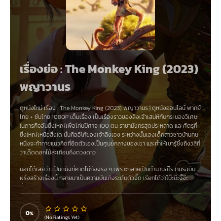
เรื่องย่อ : The Monkey King (2023)
พญาวานร
ดูหนังใหม่ เรื่อง
:
The Monkey King (2023) พญาวานร
|
ดูหนังออนไลน์
พากย์
ไทย
+
ซับไทย
1080P เต็มเรื่อง
เป็นเรื่องราวของลิงเจ้าเสน่ห์กับกระบองวิเศษ
ในภารกิจอันยิ่งใหญ่เพื่อโค่นปีศาจ 100 ตน ราชามังกรสุดประหลาด และศัตรูที่
ยิ่งใหญ่เหนือสิ่งใด นั่นคืออีโก้ของเจ้าลิงเอง ระหว่างนั้นเองเด็กสาวชาวบ้านคน
หนึ่งจะท้าทายแนวคิดที่ยึดตัวเองเป็นศูนย์กลางของเขา และทำให้เขารู้ซึ้งถึงวลีที่
ว่าเด็ดดอกไม้สะเทือนถึงดวงดาว
บอกได้เลยว่า..เป็นหนังที่คาดไม่ถึงจริง ๆ เพราะกลายเป็นตำนานฮีโรวานรฉบับ
ฝรั่งสร้างเรื่องนี้ กลายมาเป็นความบันเทิงระดับตัวจี๊ด เรียกได้ว่าโบ๊ะบ๊ะจิ๊จ๊ะ
ตั้งแต่เปิดฉากของเรื่องมาเลยทีเดียว และเราก็ขอแนะนำให้ผู้ชมลองเปิดดู
เวอร์ชั่นพากย์ไทย เพราะเขาทำเอาไว้ดีไม่แบบต้นฉบับ งานพากย์ไทยลงตัวและ
ยังมีการทำแปลงเพลงเป็นภาษาไทยได้สุดจึ้งด้วย ถือว่างานดีไม่น้อยเลย
0
(No Ratings Yet)