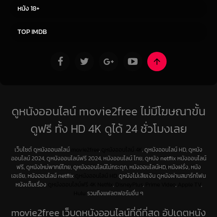
ซีรี่ย์ไทย
ซีรีย์จีน
หนัง 18+
ซีรีย์ฝรั่ง
ซีรีย์เกาหลี
TOP IMDB
ดูหนังออนไลน์ movie2free ไม่มีโฆษณาขั้น
ดูฟรี ทั้ง HD 4K ดูได้ 24 ชั่วโมงเลย
เว็บไซต์ ดูหนังออนลไลน์
movie2free
,
ดูหนังออนไลน์ 4K
, ดูหนังออนไลน์ HD, ดูหนัง
ออนไลน์ 2024, ดูหนังออนไลน์ฟรี 2024, หนังออนไลน์ ไทย, ดูหนัง netflix หนังออนไลน์
ฟรี, ดูหนังใหม่พากย์ไทย, ดูหนังออนไลน์ไม่กระตุก, หนังออนไลน์HD, หนังฝรั่ง, หนัง
เอเชีย, หนังออนไลน์ netflix
ดูหนังออนไลน์ HD
ดูหนังไม่เสียเงิน ดูหนังผ่านสมาร์ทโฟน
หนังเต็มเรื่อง
ดูหนังออนไลน์ฟรี 4K
Netfilx
,
DisneyPlus
,
Prime Video
,
Apple TV
,
Hulu
รวมถึงแฟลตฟอร์มอื่น ๆ
movie2free เว็บดูหนังออนไลน์ที่ดีที่สุด อัปเดตหนัง