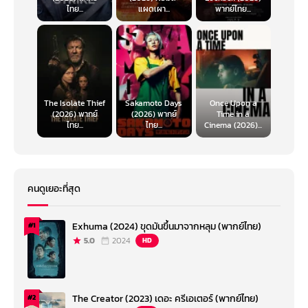
พอร์ต, โจ กอย
ไทย...
แผดเผา...
พากย์ไทย...
ความยาว: 92 นาที
กำหนดฉายในไทย: 18 สิงหาคม 2023 (ที่
Netflix
)
The Isolate Thief
Sakamoto Days
Once Upon a
(2026) พากย์
(2026) พากย์
Time in a
ไทย...
ไทย...
Cinema (2026)...
คนดูเยอะที่สุด
Exhuma (2024) ขุดมันขึ้นมาจากหลุม (พากย์ไทย)
#1
5.0
2024
HD
The Creator (2023) เดอะ ครีเอเตอร์ (พากย์ไทย)
#2