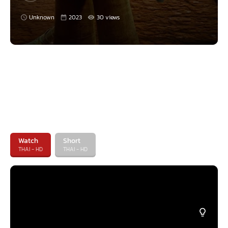
Unknown
2023
30 views
หากเอ่ยชื่อผู้กำกับ “แอนโธนี สตาชชี” อาจจะไม่ค่อยคุ้นสักเท่าไหร่ เพราะเคยมี
Watch
Short
เครดิตแค่เป็นผู้ช่วยผู้กำกับจากหนังแอนิเมชั่น Open Season เมื่อเกือบ 20 ปี
THAI - HD
THAI - HD
ก่อน แล้วก็มีแอนิเมชั่นฟอร์มเล็ก ๆ อย่าง The Boxtrolls อีกเรื่องเท่านั้น แต่
ต้องยอมรับว่าการคัมแบ็กของเขาในครั้งนี้ถือว่าเหมาะเจาะ ท่วงท่าและลีลาในการ
สรรค์สร้างออกมาเป็น The Monkey King เรื่องนี้ ถือว่าเข้ามือและใส่จังหวะที่
ใช้ได้ทีเดียว
กลายเป็นว่า The Monkey King เป็นหนังการ์ตูนแบบเบาสมอง เหมาะกับน้อง ๆ
หนู ๆ เด็กดูได้เพลินอรรถรสมากทีเดียว ส่วนผู้ใหญ่ก็สามารถหัวเราะหึหึตามได้
ไม่ยากเย็น เพราะเสน่ห์ของหนังเรื่องนี้อบอวลเต็มไปในหลาย ๆ องค์ประกอบ
โดยเฉพาะการสร้างบรรยากาศและปลุกเสน่ห์ตัวละครออกมาได้อย่างน่าหลงใหล