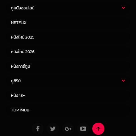
ดูหนังออนไลน์
หนังไทย
หนังฝรั่ง
NETFLIX
หนังเอเชีย
หนังเกาหลี
หนังใหม่ 2025
หนังจีน
หนังญี่ปุ่น
หนังใหม่ 2026
หนังการ์ตูน
ดูซีรีย์
ซีรี่ย์ไทย
ซีรีย์จีน
หนัง 18+
ซีรีย์ฝรั่ง
ซีรีย์เกาหลี
TOP IMDB