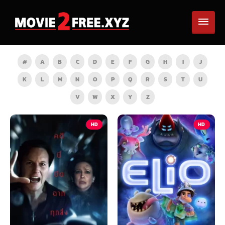
#
A
B
C
D
E
F
G
H
I
J
K
L
M
N
O
P
Q
R
S
T
U
V
W
X
Y
Z
HD
HD