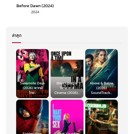
Before Dawn (2024)
2024
ล่าสุด
Sakamoto Days
Once Upon a
Above & Below
(2026) พากย์
Time in a
(2026)
ไทย...
Cinema (2026)...
SoundTrack...
Spider-Man:
I Want Your Sex