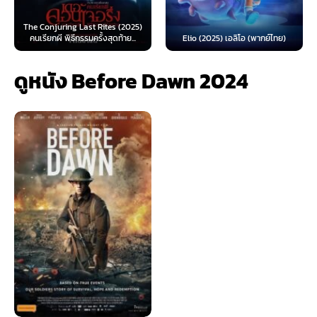
ng Last Rites (2025)
Spider-Man: 
ิธีกรรมครั้งสุดท้าย...
Elio (2025) เอลิโอ (พากย์ไทย)
(2026) สไปเดอร
ดูหนัง Before Dawn 2024