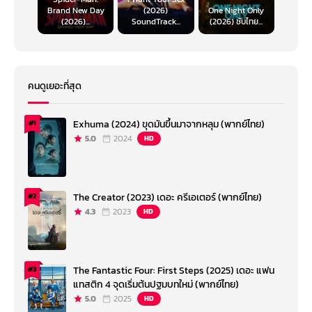
Brand New Day
(2026)
One Night Only
(2026)...
SoundTrack...
(2026) ซับไทย...
คนดูเยอะที่สุด
Exhuma (2024) ขุดมันขึ้นมาจากหลุม (พากย์ไทย)
#1
5.0
2024
HD
The Creator (2023) เดอะ ครีเอเตอร์ (พากย์ไทย)
#2
4.3
2023
HD
The Fantastic Four: First Steps (2025) เดอะ แฟน
#3
แทสติก 4 จุดเริ่มต้นปฐมบทใหม่ (พากย์ไทย)
5.0
2025
HD