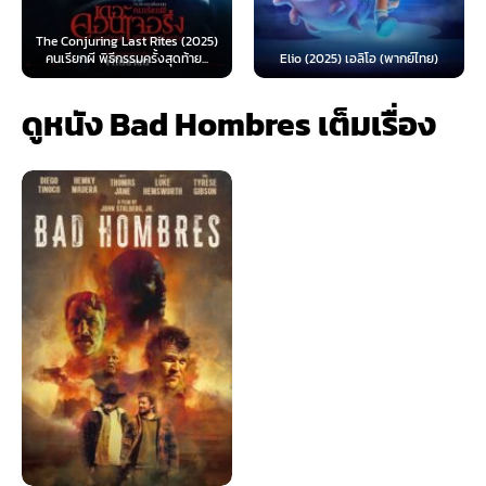
ites (2025)
Spider-Man: Brand Ne
งสุดท้าย...
Elio (2025) เอลิโอ (พากย์ไทย)
(2026) สไปเดอร์-แมน: แบร
ดูหนัง Bad Hombres เต็มเรื่อง