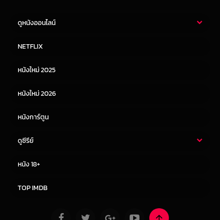
ดูหนังออนไลน์
หนังไทย
หนังฝรั่ง
NETFLIX
หนังเอเชีย
หนังเกาหลี
หนังใหม่ 2025
หนังจีน
หนังญี่ปุ่น
หนังใหม่ 2026
หนังการ์ตูน
ดูซีรีย์
ซีรี่ย์ไทย
ซีรีย์จีน
หนัง 18+
ซีรีย์ฝรั่ง
ซีรีย์เกาหลี
TOP IMDB