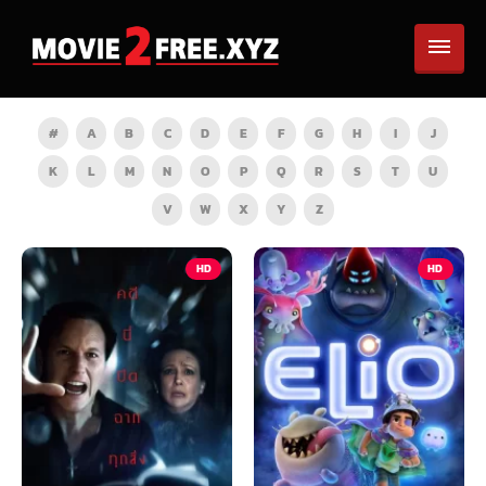
#
A
B
C
D
E
F
G
H
I
J
K
L
M
N
O
P
Q
R
S
T
U
V
W
X
Y
Z
HD
HD