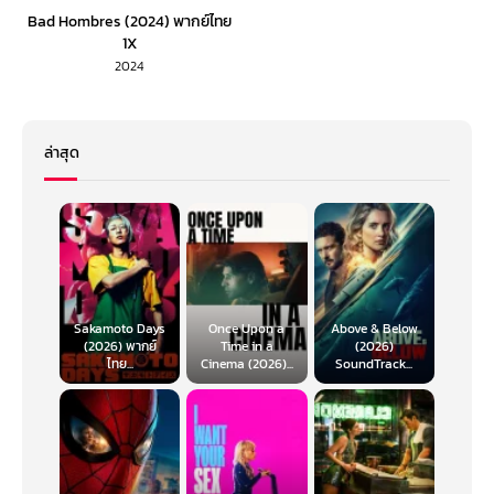
Bad Hombres (2024) พากย์ไทย
1X
2024
ล่าสุด
Sakamoto Days
Once Upon a
Above & Below
(2026) พากย์
Time in a
(2026)
ไทย...
Cinema (2026)...
SoundTrack...