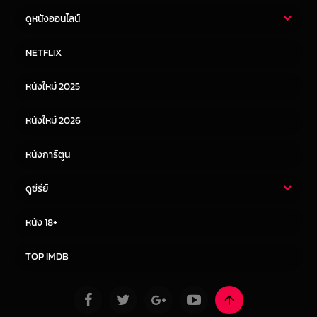
ดูหนังออนไลน์
หนังไทย
หนังฝรั่ง
NETFLIX
หนังเอเชีย
หนังเกาหลี
หนังใหม่ 2025
หนังจีน
หนังญี่ปุ่น
หนังใหม่ 2026
หนังการ์ตูน
ดูซีรีย์
ซีรี่ย์ไทย
ซีรีย์จีน
หนัง 18+
ซีรีย์ฝรั่ง
ซีรีย์เกาหลี
TOP IMDB