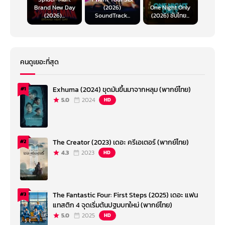
Brand New Day
(2026)
One Night Only
(2026)...
SoundTrack...
(2026) ซับไทย...
คนดูเยอะที่สุด
Exhuma (2024) ขุดมันขึ้นมาจากหลุม (พากย์ไทย)
#1
5.0
2024
HD
The Creator (2023) เดอะ ครีเอเตอร์ (พากย์ไทย)
#2
4.3
2023
HD
The Fantastic Four: First Steps (2025) เดอะ แฟน
#3
แทสติก 4 จุดเริ่มต้นปฐมบทใหม่ (พากย์ไทย)
5.0
2025
HD