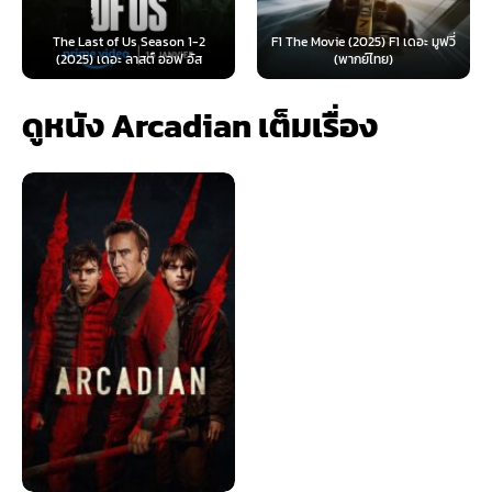
F1 The Movie (2025) F1 เดอะ มูฟวี่
Furiosa: A Mad Max Saga (2024)
(พากย์ไทย)
ฟูริโอซ่า: มหากาพย์...
ดูหนัง Arcadian เต็มเรื่อง