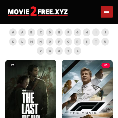
#
A
B
C
D
E
F
G
H
I
J
K
L
M
N
O
P
Q
R
S
T
U
V
W
X
Y
Z
HD
HD