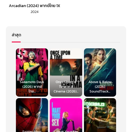
Arcadian (2024) พากย์ไทย 1X
2024
ล่าสุด
Sakamoto Days
Once Upon a
Above & Below
(2026) พากย์
Time in a
(2026)
ไทย...
Cinema (2026)...
SoundTrack...
Spider-Man:
I Want Your Sex